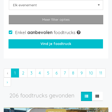
Elk evenement
Meer filter opties
Enkel
aanbevolen
foodtrucks
‹
1
2
3
4
5
6
7
8
9
10
11
›
206 foodtrucks gevonden