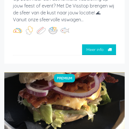
jouw feest of event? Met De Visstop brengen wij
de sfeer van de kust naar jouw locatie! 🌊
Vanuit onze sfeervolle viswagen...
Meer info
PREMIUM