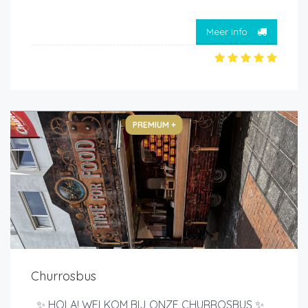
Meer info
PREMIUM +
Churrosbus
✨ HOLA! WELKOM BIJ ONZE CHURROSBUS ✨