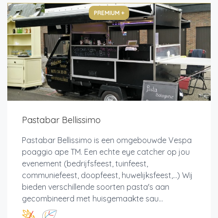
PREMIUM +
Pastabar Bellissimo
Pastabar Bellissimo is een omgebouwde Vespa
poaggio ape TM. Een echte eye catcher op jou
evenement (bedrijfsfeest, tuinfeest,
communiefeest, doopfeest, huwelijksfeest,...) Wij
bieden verschillende soorten pasta's aan
gecombineerd met huisgemaakte sau...