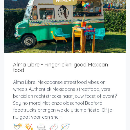
PREMIUM +
Alma Libre - Fingerlickin' good Mexican
food
Alma Libre: Mexicaanse streetfood vibes on
wheels Authentiek Mexicaans streetfood, vers
bereid en rechtstreeks naar jouw feest of event?
Say no more! Met onze oldschool Bedford
foodtrucks brengen we de ultieme fiësta. Of je
nu gaat voor een sne...