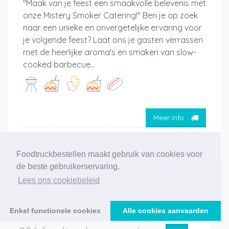
"Maak van je feest een smaakvolle belevenis met
onze Mistery Smoker Catering!" Ben je op zoek
naar een unieke en onvergetelijke ervaring voor
je volgende feest? Laat ons je gasten verrassen
met de heerlijke aroma's en smaken van slow-
cooked barbecue...
Meer info
Foodtruckbestellen maakt gebruik van cookies voor
de beste gebruikerservaring.
Lees ons cookiebeleid
‹
1
2
3
4
5
6
7
8
9
10
11
›
Enkel functionele cookies
Alle cookies aanvaarden