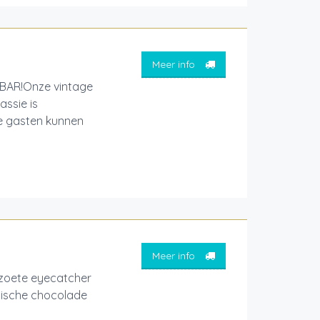
Meer info
BAR!Onze vintage
assie is
e gasten kunnen
Meer info
oete eyecatcher
lgische chocolade