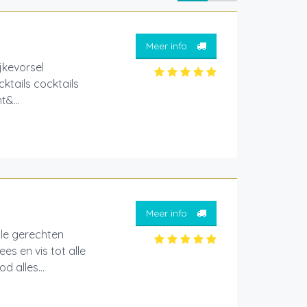
Meer info
ijkevorsel
ktails cocktails
t&...
Meer info
lle gerechten
es en vis tot alle
 alles...