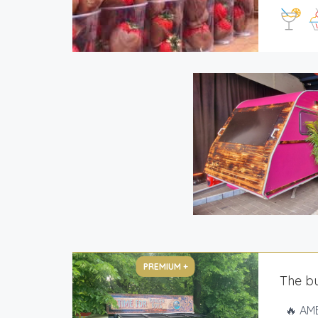
PREMIUM +
The b
🔥 AMB