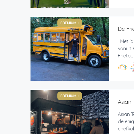
PREMIUM +
De Fri
Met ‘de
vanuit 
Frietbu
PREMIUM +
Asian 
Asian T
de enig
chefkok