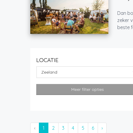
Dan boe
zeker v
beste 
LOCATIE
Zeeland
Meer filter opties
‹
1
2
3
4
5
6
›