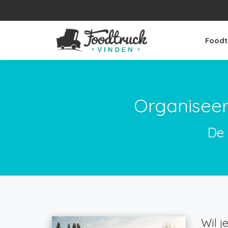
Foodt
Organiseer
De 
Wil j