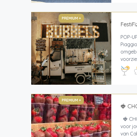
PREMIUM +
FestiF
POP-UP
Piaggio
omgebo
voorzie
PREMIUM +
🍓 CH
🍓 CHO
voor jo
van Cal