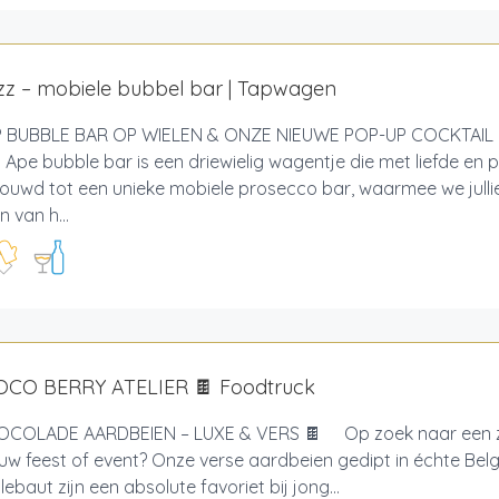
izz – mobiele bubbel bar | Tapwagen
 BUBBLE BAR OP WIELEN & ONZE NIEUWE POP-UP COCKTAIL 
 Ape bubble bar is een driewielig wagentje die met liefde en p
uwd tot een unieke mobiele prosecco bar, waarmee we julli
n van h...
OCO BERRY ATELIER 🍫 Foodtruck
COLADE AARDBEIEN – LUXE & VERS 🍫 Op zoek naar een z
uw feest of event? Onze verse aardbeien gedipt in échte Be
lebaut zijn een absolute favoriet bij jong...