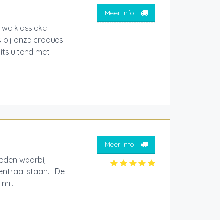
Meer info
 we klassieke
 bij onze croques
itsluitend met
Meer info
eden waarbij
 centraal staan. De
mi...