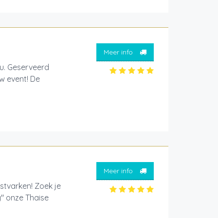
Meer info
jou. Geserveerd
w event! De
Meer info
estvarken! Zoek je
y" onze Thaise