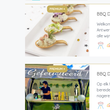
PREMIUM +
BBQ De
Welkom 
Antwerp
alle wi
PREMIUM +
BBQ De
Op elk 
bereide
nagerec