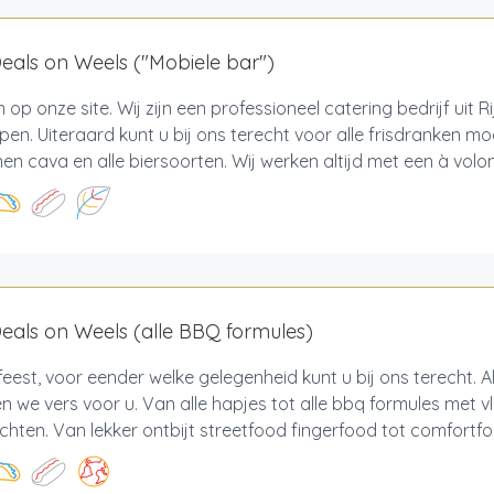
als on Weels ("Mobiele bar")
op onze site. Wij zijn een professioneel catering bedrijf uit R
en. Uiteraard kunt u bij ons terecht voor alle frisdranken moc
jnen cava en alle biersoorten. Wij werken altijd met een à volon
als on Weels (alle BBQ formules)
feest, voor eender welke gelegenheid kunt u bij ons terecht. A
n we vers voor u. Van alle hapjes tot alle bbq formules met vle
hten. Van lekker ontbijt streetfood fingerfood tot comfortfood