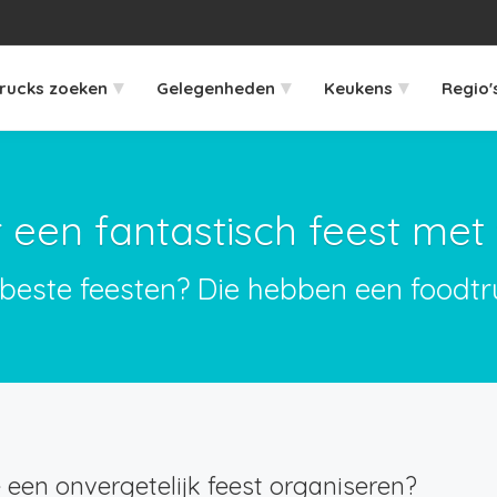
▾
▾
▾
rucks zoeken
Gelegenheden
Keukens
Regio'
 een fantastisch feest met 
beste feesten? Die hebben een foodtr
e een onvergetelijk feest organiseren?