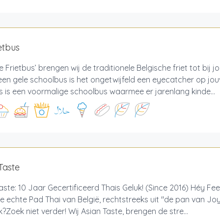
etbus
 Frietbus’ brengen wij de traditionele Belgische friet tot bij 
een gele schoolbus is het ongetwijfeld een eyecatcher op jou
s is een voormalige schoolbus waarmee er jarenlang kinde...
Taste
aste: 10 Jaar Gecertificeerd Thais Geluk! (Since 2016) Héy Fe
e echte Pad Thai van België, rechtstreeks uit "de pan van Jo
?Zoek niet verder! Wij Asian Taste, brengen de stre...