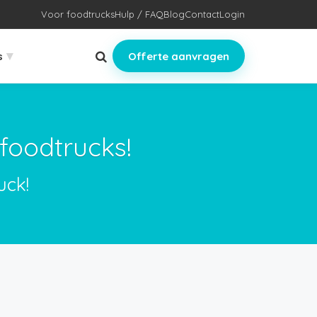
Voor foodtrucks
Hulp / FAQ
Blog
Contact
Login
▾
s
Offerte aanvragen
foodtrucks!
uck!