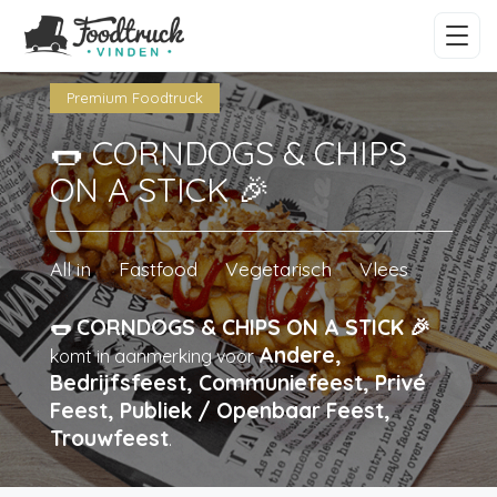
Premium Foodtruck
🌭 CORNDOGS & CHIPS
ON A STICK 🎉
All in
Fastfood
Vegetarisch
Vlees
🌭 CORNDOGS & CHIPS ON A STICK 🎉
Andere,
komt in aanmerking voor
Bedrijfsfeest, Communiefeest, Privé
Feest, Publiek / Openbaar Feest,
Trouwfeest
.