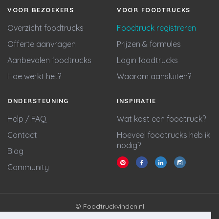
VOOR BEZOEKERS
VOOR FOODTRUCKS
Overzicht foodtrucks
Foodtruck registreren
Offerte aanvragen
Prijzen & formules
Aanbevolen foodtrucks
Login foodtrucks
Hoe werkt het?
Waarom aansluiten?
ONDERSTEUNING
INSPIRATIE
Help / FAQ
Wat kost een foodtruck?
Contact
Hoeveel foodtrucks heb ik
nodig?
Blog
Community
© Foodtruckvinden.nl
Algemene voorwaarden