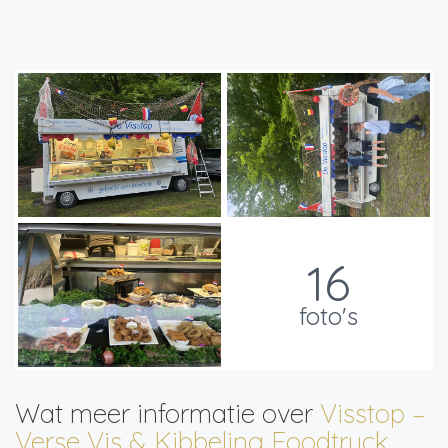
16
foto's
Wat meer informatie over
Visstop –
Verse Vis & Kibbeling Foodtruck