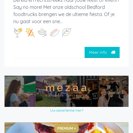
bereid en rechtstreeks naar jouw feest of event?
Say no more! Met onze oldschool Bedford
foodtrucks brengen we de ultieme fiësta. Of je
nu gaat voor een sne...
Meer info
Uw advertentie hier?
PREMIUM +