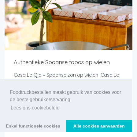
Authentieke Spaanse tapas op wielen
Casa La Qia – Spaanse zon op wielen Casa La
Qia brengt de zon van Spanje recht naar jouw
event met een authentieke tapas foodtruck vol
Foodtruckbestellen maakt gebruik van cookies voor
karakter en smaak. Onze gerechten zijn
de beste gebruikerservaring.
gebaseerd op familierecepten van Elena’s
Lees ons cookiebeleid
abuela uit Valen...
Enkel functionele cookies
Alle cookies aanvaarden