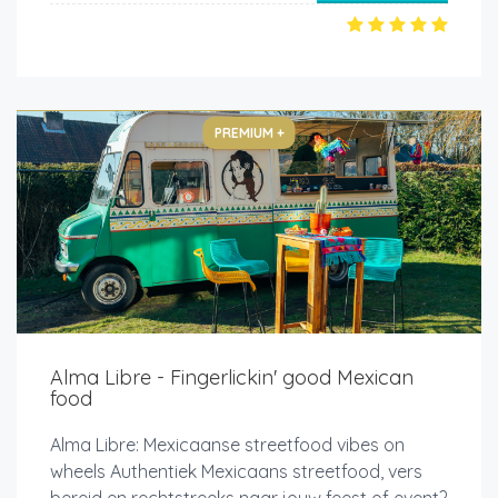
PREMIUM +
Alma Libre - Fingerlickin' good Mexican
food
Alma Libre: Mexicaanse streetfood vibes on
wheels Authentiek Mexicaans streetfood, vers