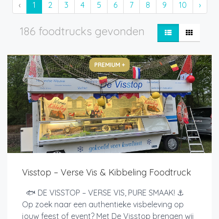
‹
1
2
3
4
5
6
7
8
9
10
›
186 foodtrucks gevonden
PREMIUM +
Visstop – Verse Vis & Kibbeling Foodtruck
🐟 DE VISSTOP – VERSE VIS, PURE SMAAK! ⚓
Op zoek naar een authentieke visbeleving op
jouw feest of event? Met De Visstop brengen wij