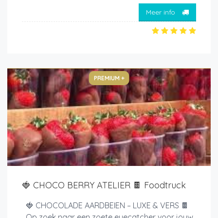
Meer info
PREMIUM +
🍓 CHOCO BERRY ATELIER 🍫 Foodtruck
🍓 CHOCOLADE AARDBEIEN – LUXE & VERS 🍫
Op zoek naar een zoete eyecatcher voor jouw