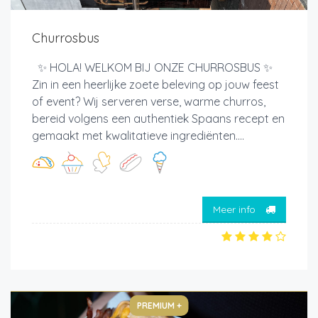
Churrosbus
✨ HOLA! WELKOM BIJ ONZE CHURROSBUS ✨
Zin in een heerlijke zoete beleving op jouw feest
of event? Wij serveren verse, warme churros,
bereid volgens een authentiek Spaans recept en
gemaakt met kwalitatieve ingrediënten....
Meer info
PREMIUM +