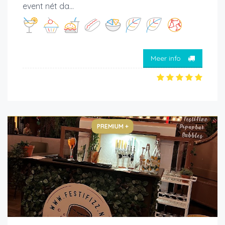
event nét da...
Meer info
PREMIUM +