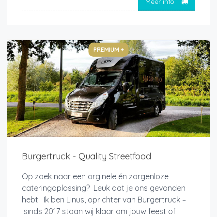
Meer info
PREMIUM +
Burgertruck - Quality Streetfood
Op zoek naar een orginele én zorgenloze
cateringoplossing? Leuk dat je ons gevonden
hebt! Ik ben Linus, oprichter van Burgertruck –
sinds 2017 staan wij klaar om jouw feest of