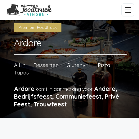
Premium Foodtruck
Ardore
All in
Desserten
Glutenvrij
Pizza
Tapas
Ardore
Andere,
komt in aanmerking voor
Bedrijfsfeest, Communiefeest, Privé
Feest, Trouwfeest
.