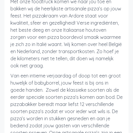
Met onze foodtruck komen we naar jou toe en
bakken wij de heerlijkste artisanale pizza’s op jouw
feest. Het pizzakraam van Ardore staat voor
kwaliteit, sfeer en gezelligheid! Verse ingrediënten,
het beste deeg en onze Italiaanse houtoven
zorgen voor een pizza boordevol smaak waarmee
je zich zo in Italië waant. Wij komen over heel België
en Nederland, zonder transportkosten. Zo hoef je
de kilometers niet te tellen, dit doen wij namelijk
ook niet graag.
Van een intieme verjaardag of doop tot een groot
huwelijk of babyborrel, jouw feest is bij ons in
goede handen. Zowel de klassieke soorten als de
eerder speciale soorten pizza’s komen aan bod. De
pizzabakker bereidt maar liefst 12 verschillende
soorten pizza’s zodat er voor ieder wat wils is. De
pizza’s worden in stukken gesneden en aan je
bediend zodat jouw gasten van verschillende
soorten proeven. Onze artisanale pizza’s zijn in een