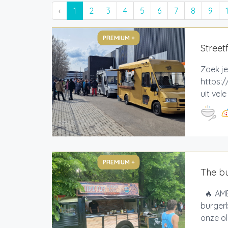
‹
1
2
3
4
5
6
7
8
9
PREMIUM +
Street
Zoek je
https:/
uit vel
PREMIUM +
The b
🔥 AMB
burgerb
onze o