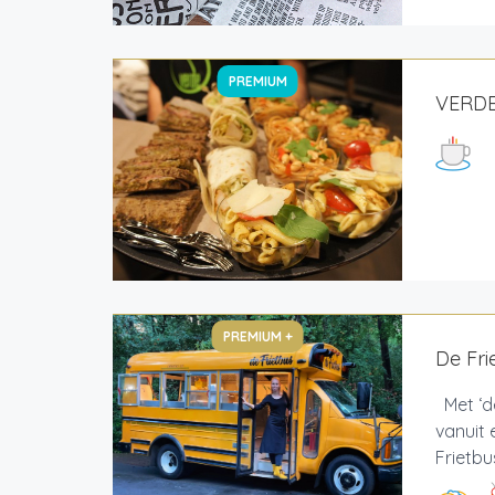
PREMIUM
VERDE
PREMIUM +
De Fri
Met ‘de
vanuit 
Frietbu