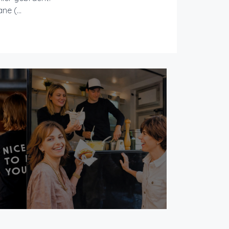
e (...