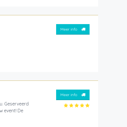
Meer info
Meer info
jou. Geserveerd
w event! De