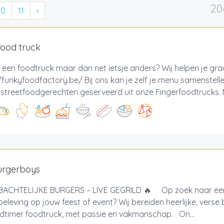
20
10
11
›
food truck
 een foodtruck maar dan net ietsje anders? Wij helpen je gr
/funkyfoodfactory.be/ Bij ons kan je zelf je menu samenstell
e streetfoodgerechten geserveerd uit onze Fingerfoodtrucks. M
urgerboys
ACHTELIJKE BURGERS – LIVE GEGRILD 🔥 Op zoek naar een
eleving op jouw feest of event? Wij bereiden heerlijke, verse 
ldtimer foodtruck, met passie en vakmanschap. On...