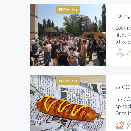
PREMIUM +
Funky
Zoek je
https:/
uit vel
PREMIUM +
🌭 CO
🌭 COR
op zoek
Onze fo