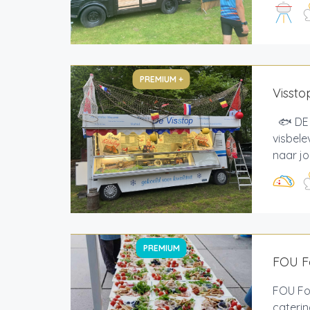
PREMIUM +
Vissto
🐟 DE 
visbele
naar jo
PREMIUM
FOU F
FOU Fou
caterin