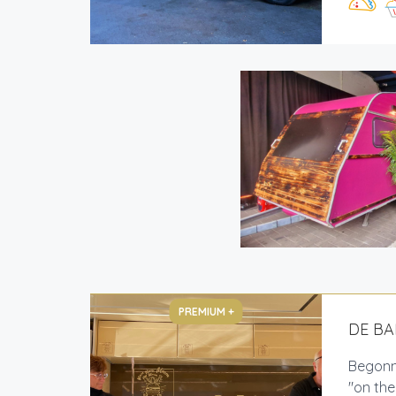
PREMIUM +
DE B
Begonne
"on th