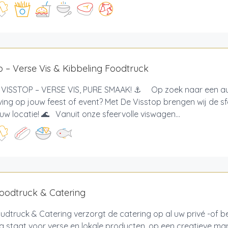
p – Verse Vis & Kibbeling Foodtruck
VISSTOP – VERSE VIS, PURE SMAAK! ⚓ Op zoek naar een au
ving op jouw feest of event? Met De Visstop brengen wij de s
uw locatie! 🌊 Vanuit onze sfeervolle viswagen...
oodtruck & Catering
dtruck & Catering verzorgt de catering op al uw privé -of be
g staat voor verse en lokale producten, op een creatieve ma