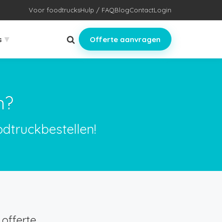
Voor foodtrucks
Hulp / FAQ
Blog
Contact
Login
▾
s
Offerte aanvragen
n?
odtruckbestellen!
offerte.