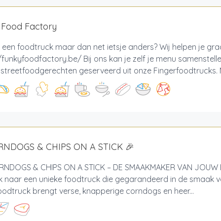
 Food Factory
 een foodtruck maar dan net ietsje anders? Wij helpen je gr
/funkyfoodfactory.be/ Bij ons kan je zelf je menu samenstell
e streetfoodgerechten geserveerd uit onze Fingerfoodtrucks. M
RNDOGS & CHIPS ON A STICK 🎉
NDOGS & CHIPS ON A STICK – DE SMAAKMAKER VAN JOUW 
 naar een unieke foodtruck die gegarandeerd in de smaak va
odtruck brengt verse, knapperige corndogs en heer...