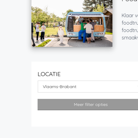
Klaar v
foodtru
foodtru
smaakvo
LOCATIE
Vlaams-Brabant
Meer filter opties