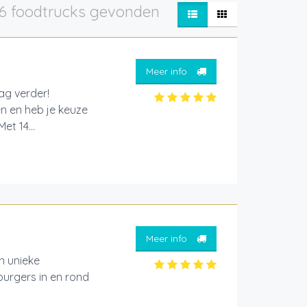
6 foodtrucks gevonden
Meer info
aag verder!
en en heb je keuze
et 14...
Meer info
 unieke
burgers in en rond