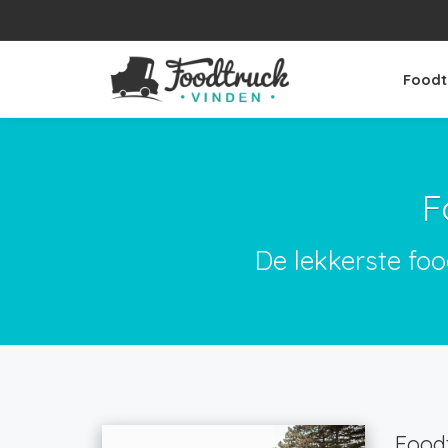
Foodt
F
De lekkerste foo
Foodt