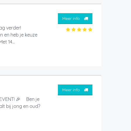
Meer info
aag verder!
en en heb je keuze
et 14...
Meer info
EVENT! 🎉 Ben je
lt bij jong en oud?