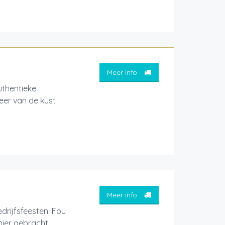
Meer info
thentieke
feer van de kust
Meer info
drijfsfeesten. Fou
nier gebracht.