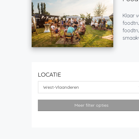
Klaar v
foodtru
foodtru
smaakvo
LOCATIE
West-Vlaanderen
Meer filter opties