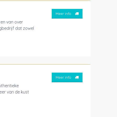
Meer info
ten van over
gbedrijf dat zowel
Meer info
thentieke
feer van de kust