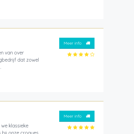
Meer info
en van over
gbedrijf dat zowel
.
Meer info
 we klassieke
 bij onze croques