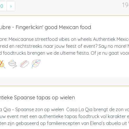
19
10
›
ibre - Fingerlickin' good Mexican food
bre: Mexicaanse streetfood vibes on wheels Authentiek Mexic
reid en rechtstreeks naar jouw feest of event? Say no more!
 foodtrucks brengen we de ultieme fiësta. Of je nu gaat voor 
tieke Spaanse tapas op wielen
a Qia – Spaanse zon op wielen Casa La Qia brengt de zon v
ouw event met een authentieke tapas foodtruck vol karakter
en zijn gebaseerd op familierecepten van Elena’s abuela uit V