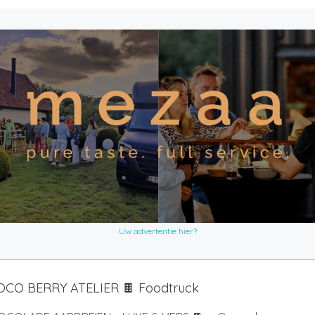
Uw advertentie hier?
OCO BERRY ATELIER 🍫 Foodtruck