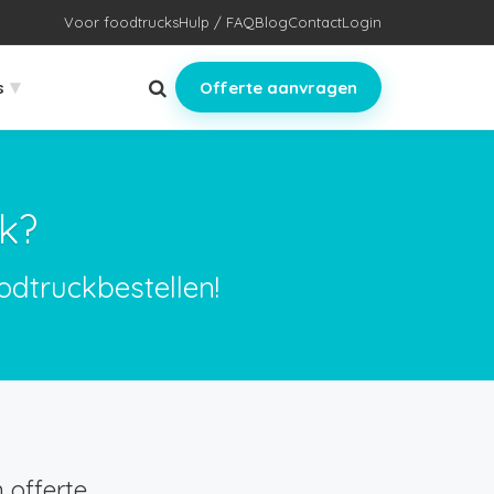
Voor foodtrucks
Hulp / FAQ
Blog
Contact
Login
▾
s
Offerte aanvragen
k?
odtruckbestellen!
 offerte.