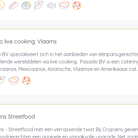
 live cooking: Vlaams
 BV specialiseert zich in het aanbieden van éénpansgerecht
llende werelddelen via live cooking. Pasado BV is een caterin
raanse, Mexicaanse, Aziatische, Vlaamse en Amerikaase cat..
ns Streetfood
s - Streetfood met een verrassende twist Bij Cropains geven
oodgerechten een originele en smaakvolle upgrade. Net zoals