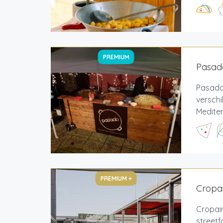
PREMIUM
Pasado
Pasado
verschi
Mediter
PREMIUM +
Cropai
Cropain
streetf