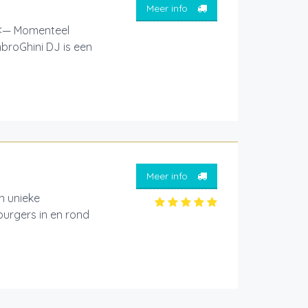
Meer info
! <— Momenteel
broGhini DJ is een
Meer info
 unieke
burgers in en rond