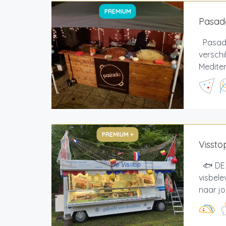
PREMIUM
Pasado
Pasado
verschi
Mediter
PREMIUM +
Vissto
🐟 DE 
visbele
naar jo