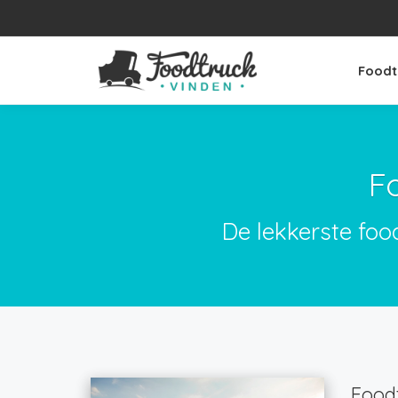
Foodt
F
De lekkerste foo
Foodt