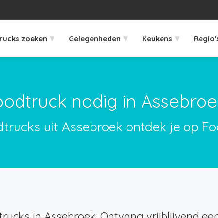
▾
▾
▾
rucks zoeken
Gelegenheden
Keukens
Regio'
oodtruck nodig in Assebroe
dtrucks uit Assebroek ontdek je op Fo
rucks in Assebroek. Ontvang vrijblijvend een