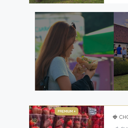
PREMIUM +
🍓 CH