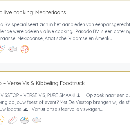
 live cooking: Mediteriaans
 BV specialiseert zich in het aanbieden van éénpansgerech
llende werelddelen via live cooking. Pasado BV is een caterin
raanse, Mexicaanse, Aziatische, Vlaamse en Amerik...
p – Verse Vis & Kibbeling Foodtruck
VISSTOP – VERSE VIS, PURE SMAAK! ⚓ Op zoek naar een au
ving op jouw feest of event? Met De Visstop brengen wij de s
uw locatie! 🌊 Vanuit onze sfeervolle viswagen...