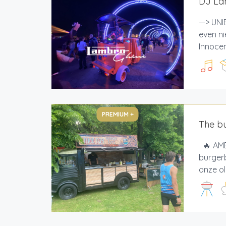
DJ La
—> UNIE
even ni
Innocen
PREMIUM +
The b
🔥 AMB
burgerb
onze o