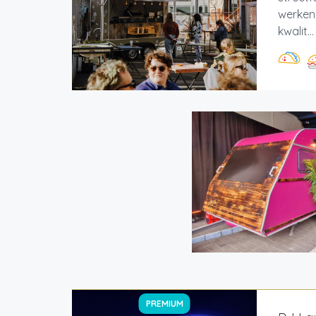
werken
kwalit...
PREMIUM