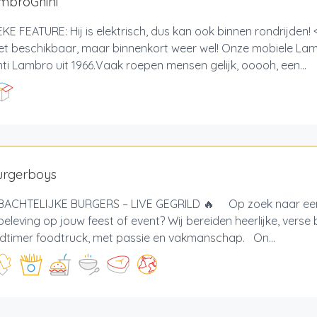
mbroGhini
KE FEATURE: Hij is elektrisch, dus kan ook binnen rondrijden
et beschikbaar, maar binnenkort weer wel! Onze mobiele Lam
ti Lambro uit 1966.Vaak roepen mensen gelijk, ooooh, een...
urgerboys
ACHTELIJKE BURGERS – LIVE GEGRILD 🔥 Op zoek naar een
eleving op jouw feest of event? Wij bereiden heerlijke, verse 
ldtimer foodtruck, met passie en vakmanschap. On...