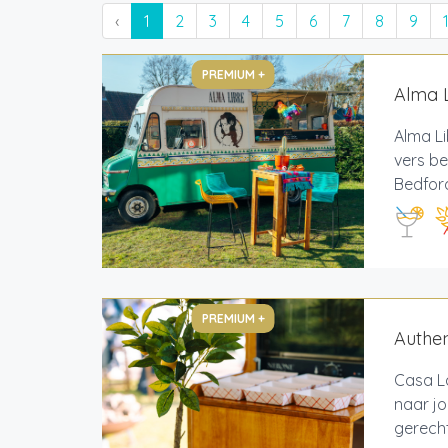
‹
1
2
3
4
5
6
7
8
9
PREMIUM +
Alma L
Alma Li
vers be
Bedford
PREMIUM +
Authen
Casa L
naar j
gerecht