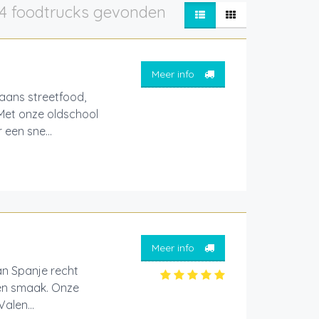
4 foodtrucks gevonden
Meer info
aans streetfood,
 Met onze oldschool
een sne...
Meer info
an Spanje recht
 en smaak. Onze
alen...