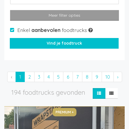
Meer filter opties
Enkel
aanbevolen
foodtrucks
‹
1
2
3
4
5
6
7
8
9
10
›
194 foodtrucks gevonden
PREMIUM +