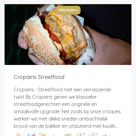
PREMIUM +
Cropains Streetfood
Cropains - Streetfood met een verrassende
twist Bij Cropains geven we klassieke
streetfoodgerechten een originele en
smaakvolle upgrade. Net zoals bij onze croques
werken we met dikke sneden ambachtelijk
brood van de bakker en uitsluitend met kwalit...