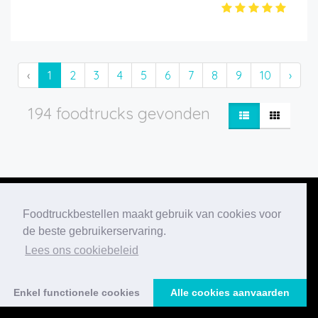
‹
1
2
3
4
5
6
7
8
9
10
›
194 foodtrucks gevonden
Foodtruckbestellen maakt gebruik van cookies voor
de beste gebruikerservaring.
Onze nieuwste
Lees ons cookiebeleid
blogberichten
Enkel functionele cookies
Alle cookies aanvaarden