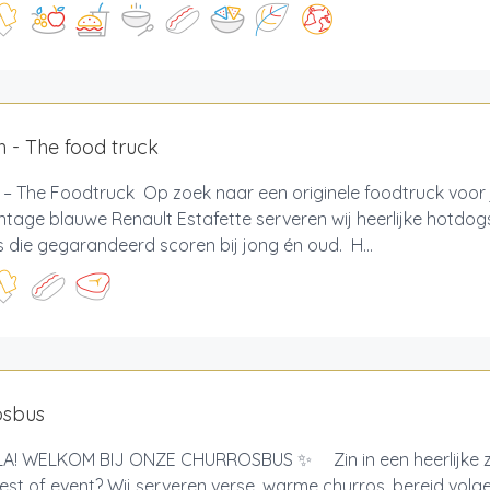
 - The food truck
 – The Foodtruck Op zoek naar een originele foodtruck voor
ntage blauwe Renault Estafette serveren wij heerlijke hotdo
 die gegarandeerd scoren bij jong én oud. H...
osbus
! WELKOM BIJ ONZE CHURROSBUS ✨ Zin in een heerlijke zo
est of event? Wij serveren verse, warme churros, bereid volg