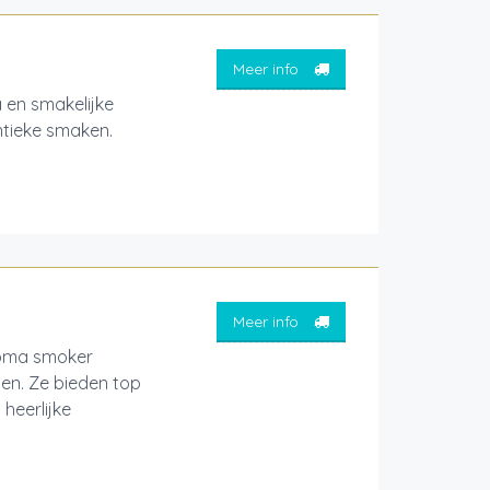
Meer info
a en smakelijke
ntieke smaken.
Meer info
homa smoker
en. Ze bieden top
heerlijke