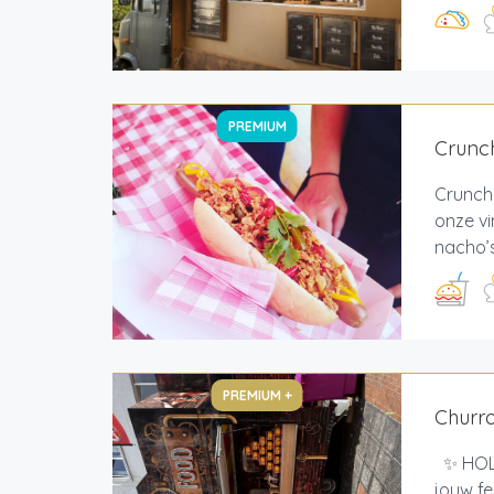
PREMIUM
Crunch
Crunch
onze vi
nacho’s
PREMIUM +
Churr
✨ HOLA
jouw fe