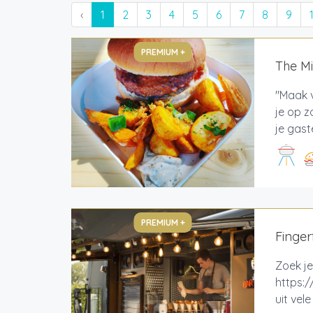
‹
1
2
3
4
5
6
7
8
9
PREMIUM +
The M
"Maak v
je op z
je gast
PREMIUM +
Finger
Zoek je
https:/
uit vel