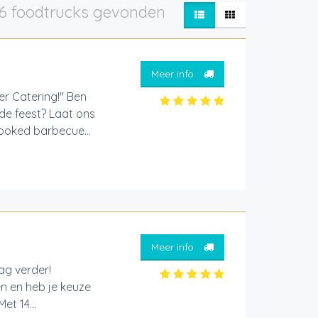
6 foodtrucks gevonden
Meer info
er Catering!" Ben
nde feest? Laat ons
ooked barbecue...
Meer info
aag verder!
en en heb je keuze
et 14...