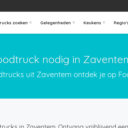
▾
▾
▾
rucks zoeken
Gelegenheden
Keukens
Regio'
oodtruck nodig in Zavente
dtrucks uit Zaventem ontdek je op Fo
rucks in Zaventem. Ontvang vrijblijvend een 