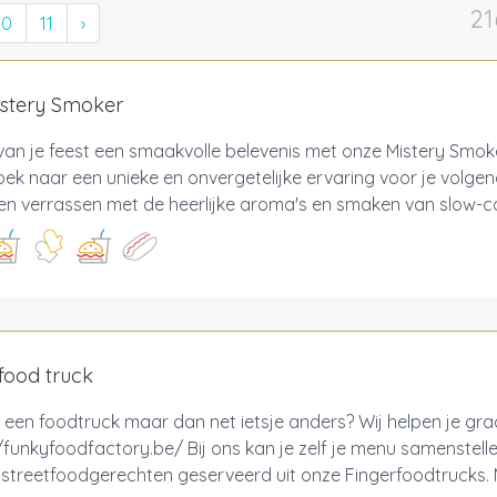
21
10
11
›
istery Smoker
an je feest een smaakvolle belevenis met onze Mistery Smok
oek naar een unieke en onvergetelijke ervaring voor je volge
en verrassen met de heerlijke aroma's en smaken van slow-c
food truck
 een foodtruck maar dan net ietsje anders? Wij helpen je gr
/funkyfoodfactory.be/ Bij ons kan je zelf je menu samenstell
e streetfoodgerechten geserveerd uit onze Fingerfoodtrucks. M