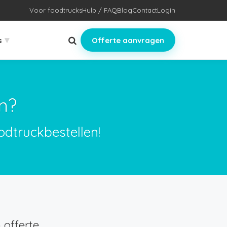
Voor foodtrucks
Hulp / FAQ
Blog
Contact
Login
▾
s
Offerte aanvragen
m?
odtruckbestellen!
offerte.