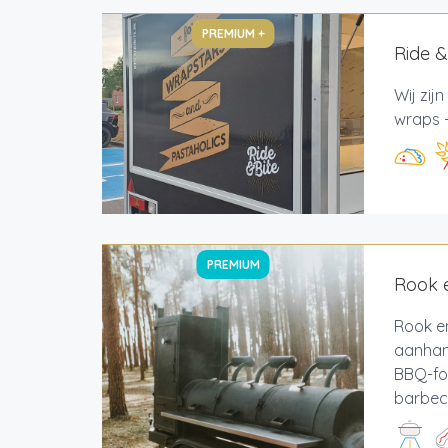
PREMIUM +
Ride &
Wij zij
wraps -
PREMIUM
Rook 
Rook e
aanhan
BBQ-for
barbecu