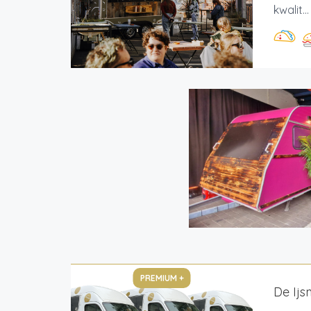
kwalit...
PREMIUM +
De Ijs