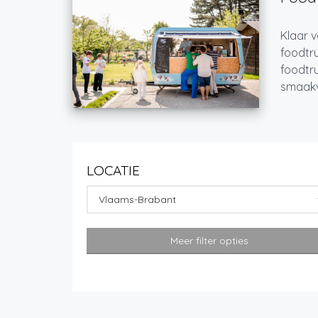
Klaar v
foodtru
foodtru
smaakvo
LOCATIE
Vlaams-Brabant
Meer filter opties