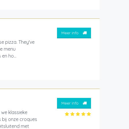
Meer info
e pizza. They've
ale menu
en ho...
Meer info
 we klassieke
 bij onze croques
itsluitend met