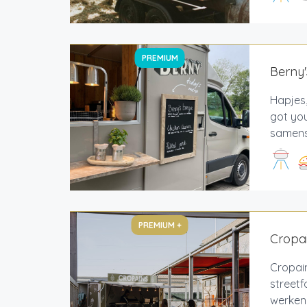
PREMIUM
Berny'
Hapjes,
got you
samenst
PREMIUM +
Cropai
Cropain
streetf
werken