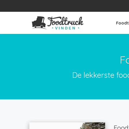
Foodt
F
De lekkerste foo
Foodt