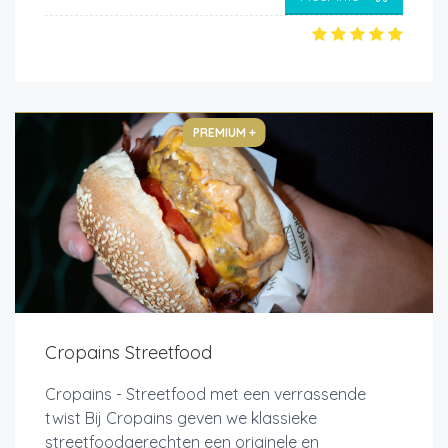
PREMIUM +
Cropains Streetfood
Cropains - Streetfood met een verrassende
twist Bij Cropains geven we klassieke
streetfoodgerechten een originele en