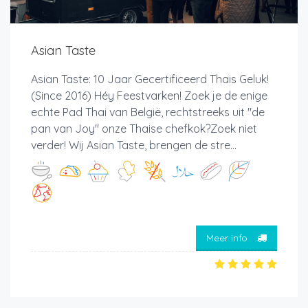
Asian Taste
Asian Taste: 10 Jaar Gecertificeerd Thais Geluk!
(Since 2016) Héy Feestvarken! Zoek je de enige
echte Pad Thai van België, rechtstreeks uit "de
pan van Joy" onze Thaise chefkok?Zoek niet
verder! Wij Asian Taste, brengen de stre...
Meer info