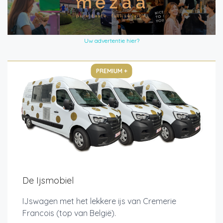
Uw advertentie hier?
PREMIUM +
De Ijsmobiel
IJswagen met het lekkere ijs van Cremerie
Francois (top van België).