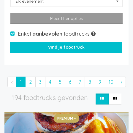
Elk evenement
Meer filter opties
Enkel
aanbevolen
foodtrucks
‹
1
2
3
4
5
6
7
8
9
10
›
194 foodtrucks gevonden
PREMIUM +