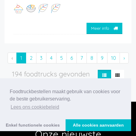
Meer info
‹
1
2
3
4
5
6
7
8
9
10
›
194 foodtrucks gevonden
Foodtruckbestellen maakt gebruik van cookies voor
de beste gebruikerservaring.
Lees ons cookiebeleid
Enkel functionele cookies
Alle cookies aanvaarden
Onze nieuwste