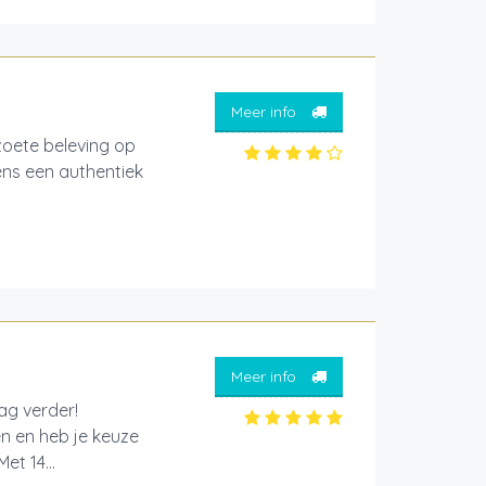
Meer info
ete beleving op
ens een authentiek
Meer info
aag verder!
en en heb je keuze
et 14...