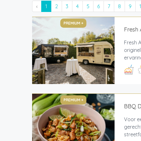
‹
1
2
3
4
5
6
7
8
9
PREMIUM +
Fresh 
Fresh A
origine
ervarin
PREMIUM +
BBQ De
Voor ee
gerecht
streetf