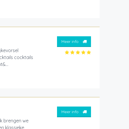
Meer info
ijkevorsel
ktails cocktails
t&...
Meer info
ck brengen we
en klassieke