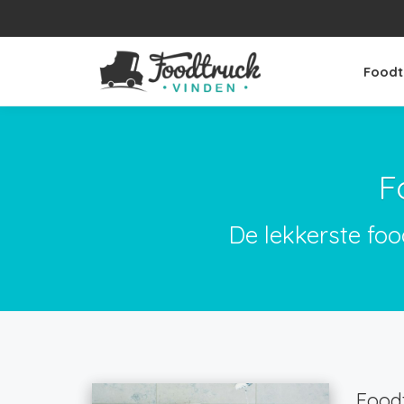
Foodt
F
De lekkerste foo
Foodt