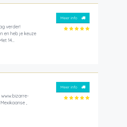
Meer info
aag verder!
en en heb je keuze
et 14...
Meer info
www.bizarre-
 Mexikaanse ,