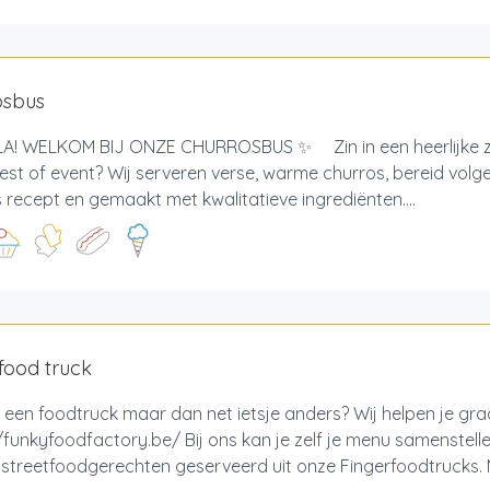
osbus
! WELKOM BIJ ONZE CHURROSBUS ✨ Zin in een heerlijke zo
est of event? Wij serveren verse, warme churros, bereid volg
recept en gemaakt met kwalitatieve ingrediënten....
food truck
 een foodtruck maar dan net ietsje anders? Wij helpen je gr
/funkyfoodfactory.be/ Bij ons kan je zelf je menu samenstell
e streetfoodgerechten geserveerd uit onze Fingerfoodtrucks. M