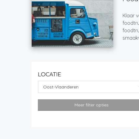
Klaar v
foodtru
foodtru
smaakvo
LOCATIE
Oost-Vlaanderen
Meer filter opties