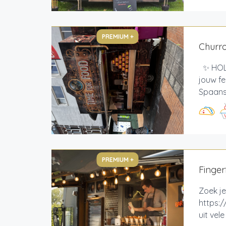
PREMIUM +
Churr
✨ HOLA
jouw fe
Spaans 
PREMIUM +
Finger
Zoek je
https:/
uit vel