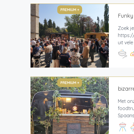
PREMIUM +
Funky
Zoek je
https:/
uit vel
PREMIUM +
bizarr
Met on
foodtr
Spaans