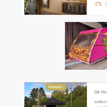
PREMIUM +
De Hon
Welkom 