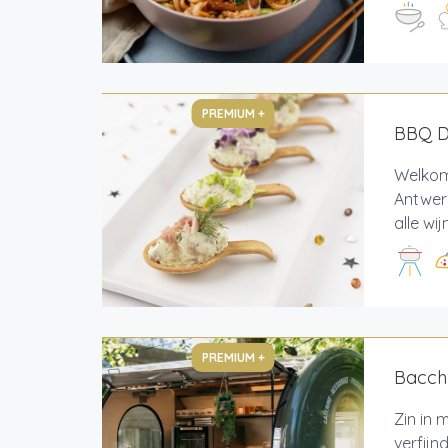
PREMIUM +
BBQ De
Welkom 
Antwerp
alle wi
PREMIUM +
Bacch
Zin in
verfijn