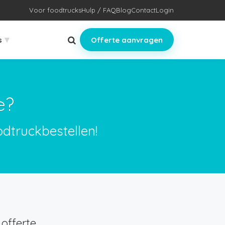
Voor foodtrucks
Hulp / FAQ
Blog
Contact
Login
▾
s
Offerte aanvragen
e?
odtruckbestellen!
offerte.