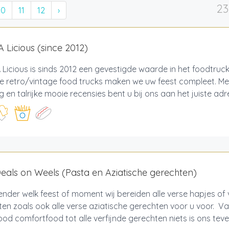
23
10
11
12
›
A Licious (since 2012)
 Licious is sinds 2012 een gevestigde waarde in het foodtruc
le retro/vintage food trucks maken we uw feest compleet. Me
g en talrijke mooie recensies bent u bij ons aan het juiste adre
als on Weels (Pasta en Aziatische gerechten)
nder welk feest of moment wij bereiden alle verse hapjes of
en zoals ook alle verse aziatische gerechten voor u voor. Va
ood comfortfood tot alle verfijnde gerechten niets is ons teveel