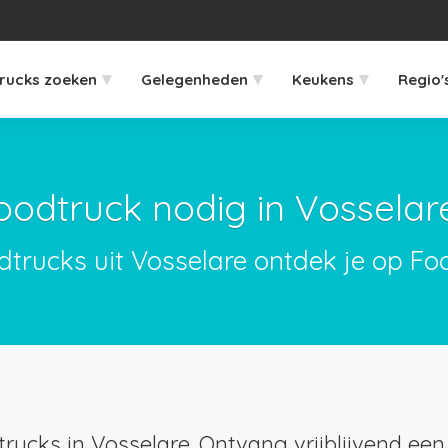
▾
▾
▾
rucks zoeken
Gelegenheden
Keukens
Regio'
oodtruck nodig in Vosselar
dtrucks uit Vosselare ontdek je op Fo
rucks in Vosselare. Ontvang vrijblijvend een 