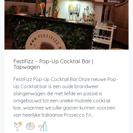
FestiFizz – Pop-Up Cocktail Bar |
Tapwagen
FestiFizz Pop-Up Cocktail Bar:Onze nieuwe Pop-
Up Cocktail bar is een oude brandweer
slangenwagen die met liefde en passie is
omgebouwd tot een unieke mobiele cocktail
bar, waarmee we jullie gasten kunnen voorzien
van heerlijke Italiaanse Prosecco Fri...