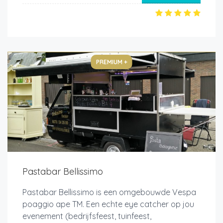
PREMIUM +
Pastabar Bellissimo
Pastabar Bellissimo is een omgebouwde Vespa
poaggio ape TM. Een echte eye catcher op jou
evenement (bedrijfsfeest, tuinfeest,