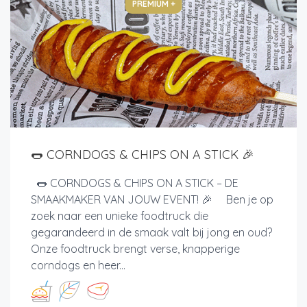
PREMIUM +
🌭 CORNDOGS & CHIPS ON A STICK 🎉
🌭 CORNDOGS & CHIPS ON A STICK – DE
SMAAKMAKER VAN JOUW EVENT! 🎉 Ben je op
zoek naar een unieke foodtruck die
gegarandeerd in de smaak valt bij jong en oud?
Onze foodtruck brengt verse, knapperige
corndogs en heer...