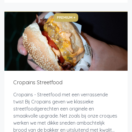
PREMIUM +
Cropains Streetfood
Cropains - Streetfood met een verrassende
twist Bij Cropains geven we klassieke
streetfoodgerechten een originele en
smaakvolle upgrade. Net zoals bij onze croques
werken we met dikke sneden ambachtelijk
brood van de bakker en uitsluitend met kwalit...