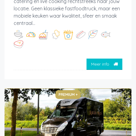
catering en live cooking rechtstreeks naar jouw
locatie. Geen klassieke fastfoodtruck, maar een
mobiele keuken waar kwaliteit, sfeer en smaak
centraal...
Meer info
PREMIUM +