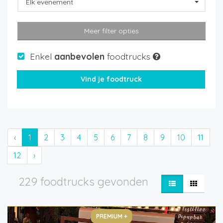
Elk evenement
Meer filter opties
Enkel
aanbevolen
foodtrucks
‹
1
2
3
4
5
6
7
8
9
10
11
12
›
229 foodtrucks gevonden
PREMIUM +