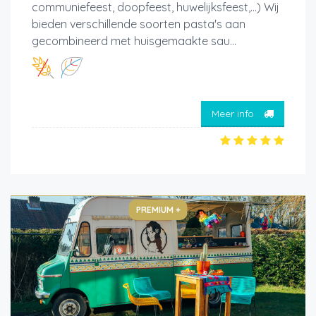
communiefeest, doopfeest, huwelijksfeest,...) Wij
bieden verschillende soorten pasta's aan
gecombineerd met huisgemaakte sau...
Meer info
PREMIUM +