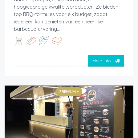
hoogwaardige kwaliteitsproducten. Ze bieden
top BBQ-formules voor elk budget, zodat
iedereen kan genieten van een heerlijke
barbecue-ervaring....
Meer info
PREMIUM +