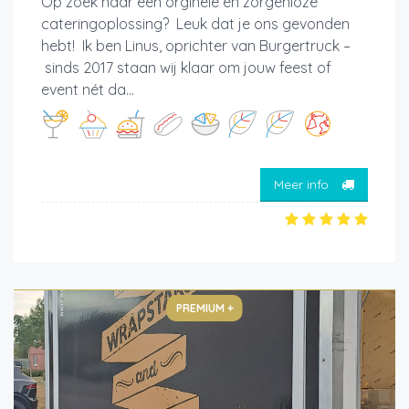
Op zoek naar een orginele én zorgenloze
cateringoplossing? Leuk dat je ons gevonden
hebt! Ik ben Linus, oprichter van Burgertruck –
sinds 2017 staan wij klaar om jouw feest of
event nét da...
Meer info
PREMIUM +