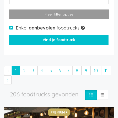
Meer filter opties
Enkel
aanbevolen
foodtrucks
‹
1
2
3
4
5
6
7
8
9
10
11
›
206 foodtrucks gevonden
PREMIUM +