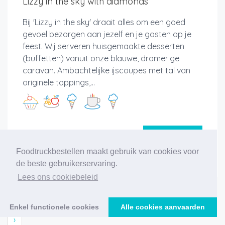
Lizzy in the sky with diamonds
Bij 'Lizzy in the sky' draait alles om een goed
gevoel bezorgen aan jezelf en je gasten op je
feest. Wij serveren huisgemaakte desserten
(buffetten) vanuit onze blauwe, dromerige
caravan. Ambachtelijke ijscoupes met tal van
originele toppings,...
Meer info
Foodtruckbestellen maakt gebruik van cookies voor
de beste gebruikerservaring.
Lees ons cookiebeleid
‹
1
2
3
4
5
6
7
8
9
10
11
Enkel functionele cookies
Alle cookies aanvaarden
›