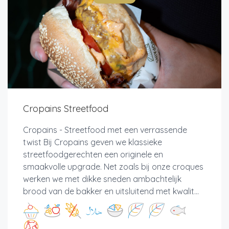
Cropains Streetfood
Cropains - Streetfood met een verrassende
twist Bij Cropains geven we klassieke
streetfoodgerechten een originele en
smaakvolle upgrade. Net zoals bij onze croques
werken we met dikke sneden ambachtelijk
brood van de bakker en uitsluitend met kwalit...