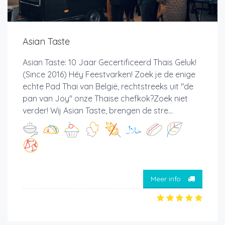
Asian Taste
Asian Taste: 10 Jaar Gecertificeerd Thais Geluk!
(Since 2016) Héy Feestvarken! Zoek je de enige
echte Pad Thai van België, rechtstreeks uit "de
pan van Joy" onze Thaise chefkok?Zoek niet
verder! Wij Asian Taste, brengen de stre...
Meer info