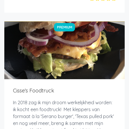
PREMIUM
Cisse's Foodtruck
In 2018 zag ik mijn droom werkelijkheid worden:
ik kocht een foodtruck! Met kleppers van
formaat à la 'Serano burger', 'Texas pulled pork'
en nog veel meer, breng ik samen met mijn