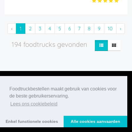
‹
1
2
3
4
5
6
7
8
9
10
›
194 foodtrucks gevonden
Foodtruckbestellen maakt gebruik van cookies voor
de beste gebruikerservaring.
Onze nieuwste
Lees ons cookiebeleid
blogberichten
Enkel functionele cookies
Alle cookies aanvaarden