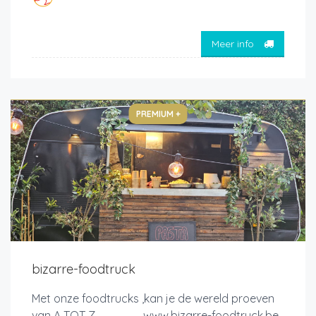
Meer info
PREMIUM +
bizarre-foodtruck
Met onze foodtrucks ,kan je de wereld proeven
van A TOT Z www.bizarre-foodtruck.be