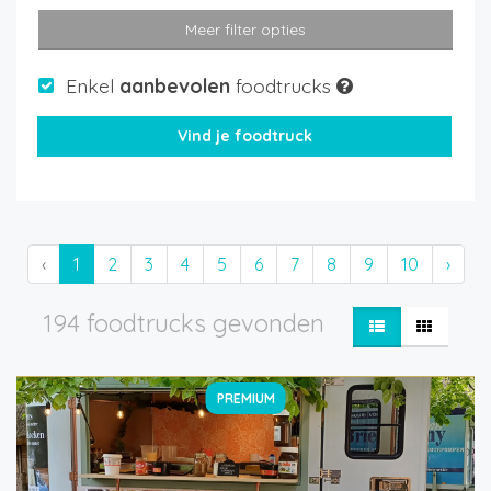
Meer filter opties
Enkel
aanbevolen
foodtrucks
‹
1
2
3
4
5
6
7
8
9
10
›
194 foodtrucks gevonden
PREMIUM