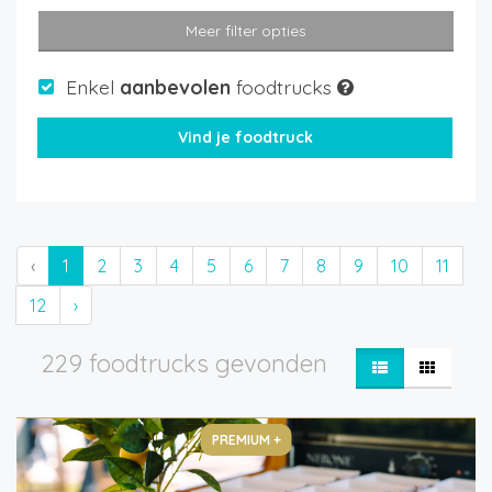
Meer filter opties
Enkel
aanbevolen
foodtrucks
‹
1
2
3
4
5
6
7
8
9
10
11
12
›
229 foodtrucks gevonden
PREMIUM +