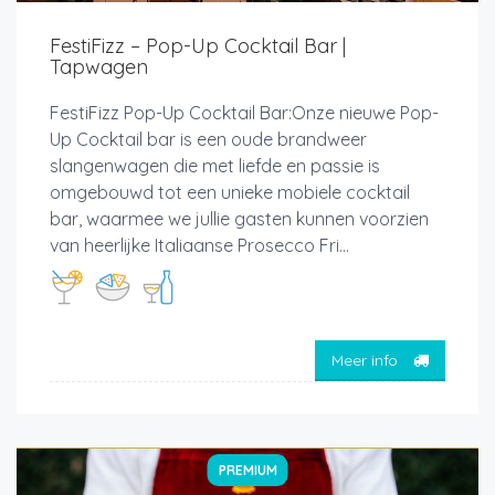
FestiFizz – Pop-Up Cocktail Bar |
Tapwagen
FestiFizz Pop-Up Cocktail Bar:Onze nieuwe Pop-
Up Cocktail bar is een oude brandweer
slangenwagen die met liefde en passie is
omgebouwd tot een unieke mobiele cocktail
bar, waarmee we jullie gasten kunnen voorzien
van heerlijke Italiaanse Prosecco Fri...
Meer info
PREMIUM