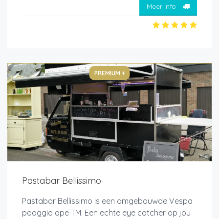
Meer info
PREMIUM +
Pastabar Bellissimo
Pastabar Bellissimo is een omgebouwde Vespa
poaggio ape TM. Een echte eye catcher op jou