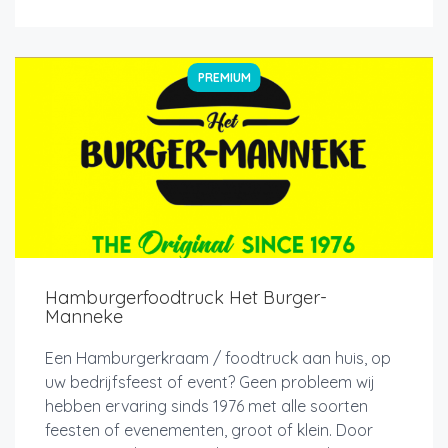
PREMIUM
Hamburgerfoodtruck Het Burger-
Manneke
Een Hamburgerkraam / foodtruck aan huis, op
uw bedrijfsfeest of event? Geen probleem wij
hebben ervaring sinds 1976 met alle soorten
feesten of evenementen, groot of klein. Door