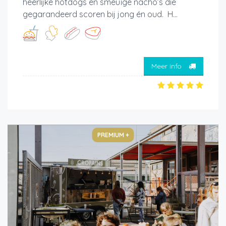
heerlijke hotdogs en smeuïge nacho’s die
gegarandeerd scoren bij jong én oud. H...
Meer info
PREMIUM +