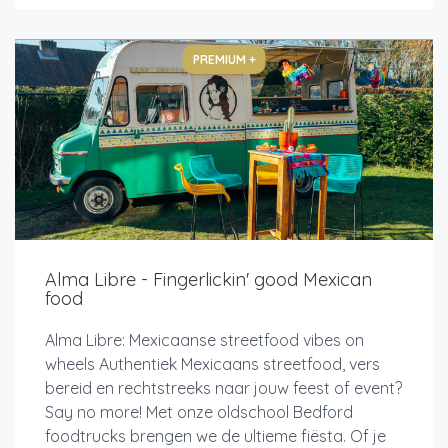
PREMIUM +
Alma Libre - Fingerlickin' good Mexican
food
Alma Libre: Mexicaanse streetfood vibes on
wheels Authentiek Mexicaans streetfood, vers
bereid en rechtstreeks naar jouw feest of event?
Say no more! Met onze oldschool Bedford
foodtrucks brengen we de ultieme fiësta. Of je