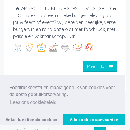
🔥 AMBACHTELIJKE BURGERS – LIVE GEGRILD 🔥
Op zoek naar een unieke burgerbeleving op
jouw feest of event? Wij bereiden heerlijke, verse
burgers in en rond onze oldtimer foodtruck, met
passie en vakmanschap. On...
Meer info
Foodtruckbestellen maakt gebruik van cookies voor
de beste gebruikerservaring.
Lees ons cookiebeleid
‹
1
2
3
4
5
6
7
8
9
10
11
12
›
Enkel functionele cookies
Alle cookies aanvaarden