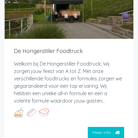
De Hongerstiller Foodtruck
Welkom bij De Hongerstiller Foodtruck; Wij
zorgen jouw feest van A tot Z. Met onze
verschillende foodtrucks en formules zorgen we
gegarandeerd voor een top ervaring. Wij
hebben een unieke all-in formule en een a
volente formule waardoor jouw gasten...
Meer info