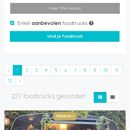
Meer filter opties
Enkel
aanbevolen
foodtrucks
‹
1
2
3
4
5
6
7
8
9
10
11
12
›
227 foodtrucks gevonden
PREMIUM +