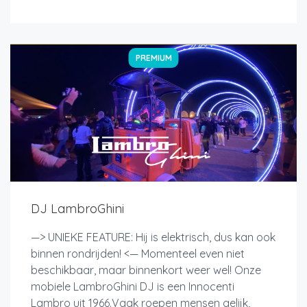
PREMIUM
DJ LambroGhini
—> UNIEKE FEATURE: Hij is elektrisch, dus kan ook
binnen rondrijden! <— Momenteel even niet
beschikbaar, maar binnenkort weer wel! Onze
mobiele LambroGhini DJ is een Innocenti
Lambro uit 1966.Vaak roepen mensen gelijk,