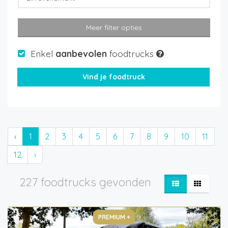
Meer filter opties
Enkel
aanbevolen
foodtrucks
‹
1
2
3
4
5
6
7
8
9
10
11
12
›
227 foodtrucks gevonden
PREMIUM +