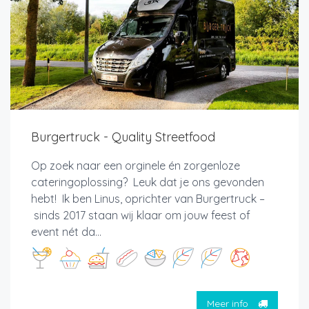
Burgertruck - Quality Streetfood
Op zoek naar een orginele én zorgenloze
cateringoplossing? Leuk dat je ons gevonden
hebt! Ik ben Linus, oprichter van Burgertruck –
sinds 2017 staan wij klaar om jouw feest of
event nét da...
Meer info