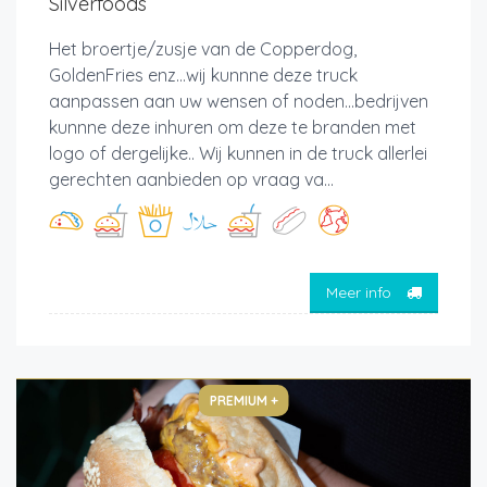
Silverfoods
Het broertje/zusje van de Copperdog,
GoldenFries enz...wij kunnne deze truck
aanpassen aan uw wensen of noden...bedrijven
kunnne deze inhuren om deze te branden met
logo of dergelijke.. Wij kunnen in de truck allerlei
gerechten aanbieden op vraag va...
Meer info
PREMIUM +