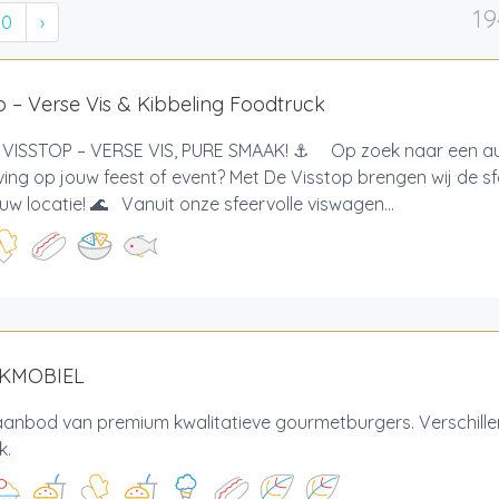
19
10
›
p – Verse Vis & Kibbeling Foodtruck
VISSTOP – VERSE VIS, PURE SMAAK! ⚓ Op zoek naar een au
ving op jouw feest of event? Met De Visstop brengen wij de s
uw locatie! 🌊 Vanuit onze sfeervolle viswagen...
AKMOBIEL
aanbod van premium kwalitatieve gourmetburgers. Verschille
jk.