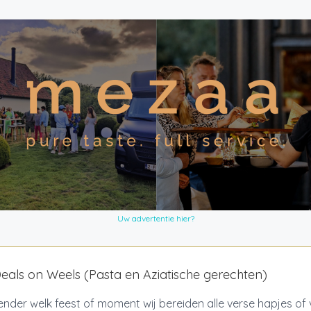
Uw advertentie hier?
als on Weels (Pasta en Aziatische gerechten)
nder welk feest of moment wij bereiden alle verse hapjes of