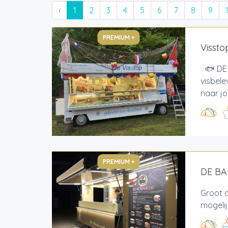
‹
1
2
3
4
5
6
7
8
9
PREMIUM +
Vissto
🐟 DE 
visbele
naar jo
PREMIUM +
DE B
Groot 
mogeli