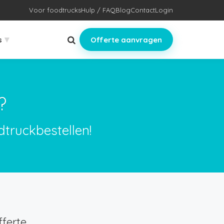
Voor foodtrucks
Hulp / FAQ
Blog
Contact
Login
▾
s
Offerte aanvragen
?
dtruckbestellen!
ferte.