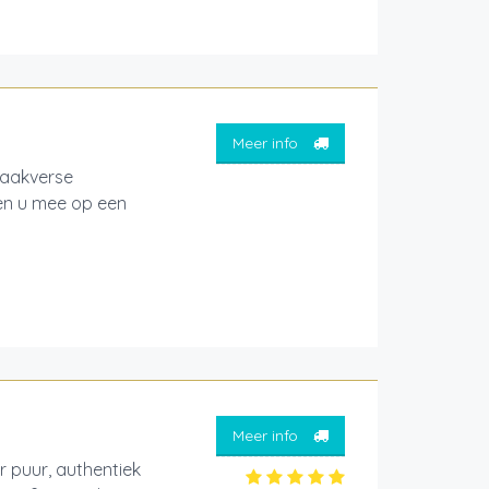
Meer info
raakverse
men u mee op een
Meer info
 puur, authentiek