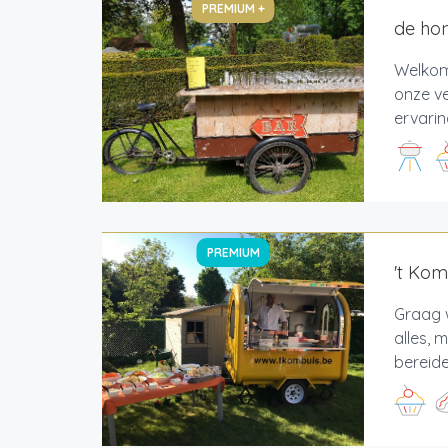
PREMIUM +
de hon
Welkom 
onze v
ervarin
PREMIUM
't Kom
Graag w
alles,
bereide