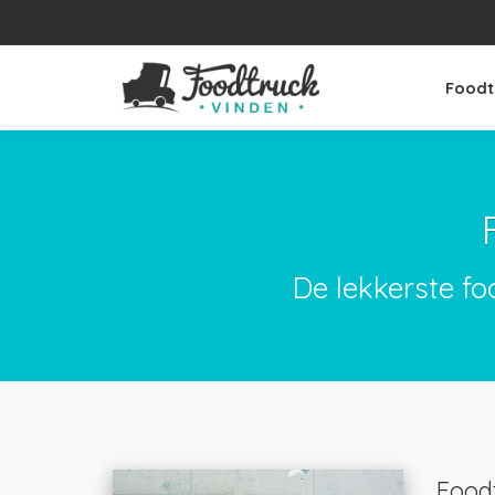
Foodt
De lekkerste fo
Foodt