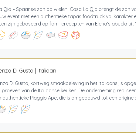
a Qia – Spaanse zon op wielen Casa La Qia brengt de zon v
ouw event met een authentieke tapas foodtruck vol karakter
en zijn gebaseerd op familierecepten van Elena’s abuela uit V
enza Di Gusto | Italiaan
nza Di Gusto, kortweg smaakbeleving in het Italiaans, is opg
n proeven van de Italiaanse keuken. De onderneming realiseer
 authentieke Piaggio Ape, die is omgebouwd tot een originele 