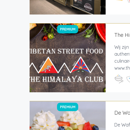
PREMIUM
The H
Wij zij
authent
culinai
www.th
PREMIUM
De Wa
De Wafe