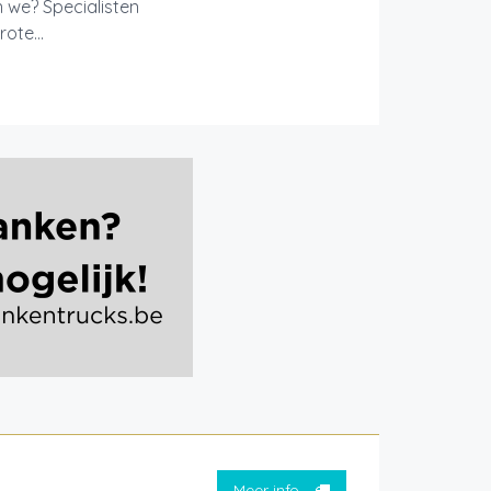
 we? Specialisten
ote...
Meer info