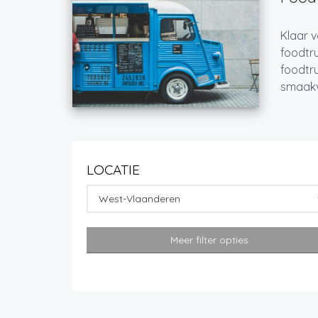
Klaar v
foodtru
foodtru
smaakvo
LOCATIE
West-Vlaanderen
Meer filter opties