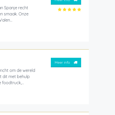
an Spanje recht
 en smaak. Onze
alen...
Meer info
ericht om de wereld
t dit met behulp
foodtruck,...