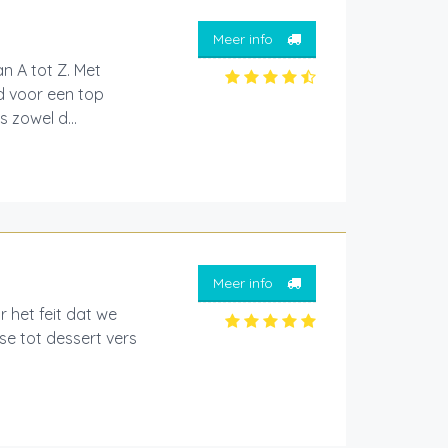
Meer info
n A tot Z. Met
d voor een top
s zowel d...
Meer info
r het feit dat we
e tot dessert vers