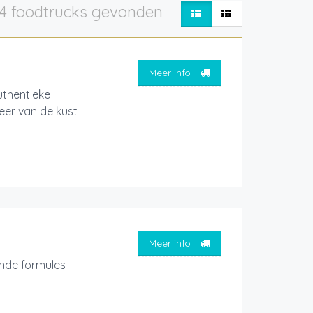
4 foodtrucks gevonden
Meer info
thentieke
feer van de kust
Meer info
nde formules