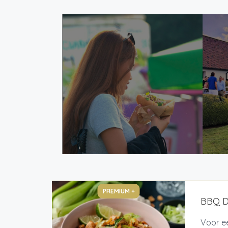
PREMIUM +
BBQ De
Voor ee