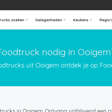
▾
▾
▾
rucks zoeken
Gelegenheden
Keukens
Regio'
Foodtruck nodig in Ooigem
odtrucks uit Ooigem ontdek je op Foo
rucks in Ooigem. Ontvang vrijblijvend een of