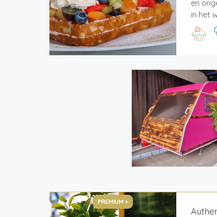
en onge
in het 
PREMIUM +
Authen