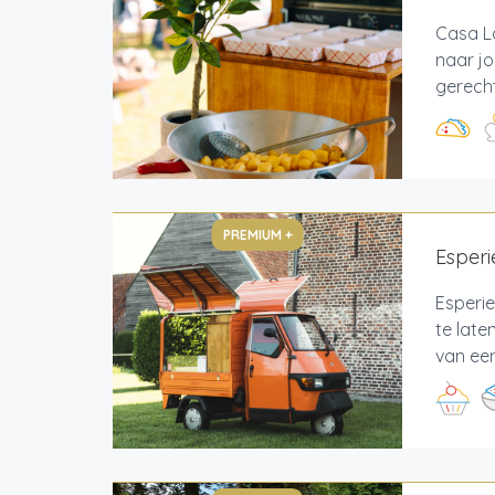
Casa L
naar j
gerecht
PREMIUM +
Esperi
Esperie
te late
van een