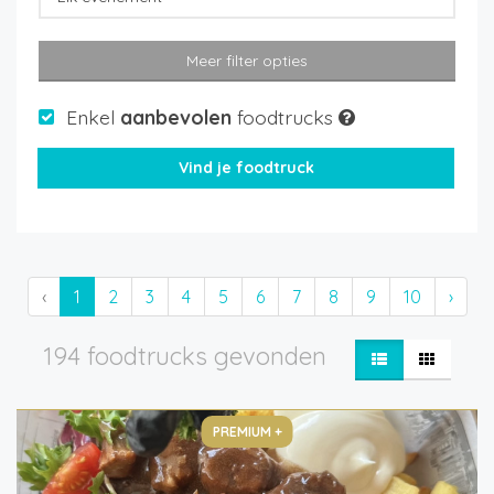
Meer filter opties
Enkel
aanbevolen
foodtrucks
‹
1
2
3
4
5
6
7
8
9
10
›
194 foodtrucks gevonden
PREMIUM +