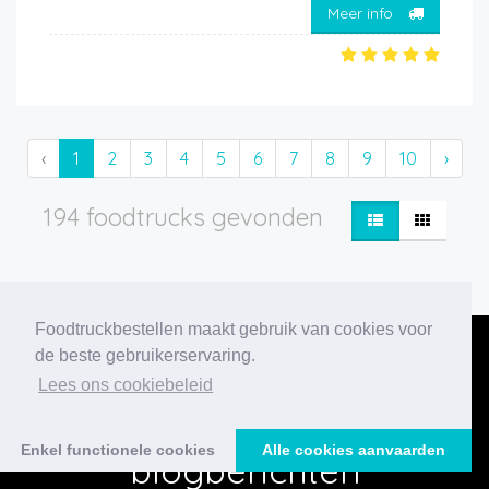
Meer info
‹
1
2
3
4
5
6
7
8
9
10
›
194 foodtrucks gevonden
Foodtruckbestellen maakt gebruik van cookies voor
de beste gebruikerservaring.
Lees ons cookiebeleid
Onze nieuwste
Enkel functionele cookies
Alle cookies aanvaarden
blogberichten