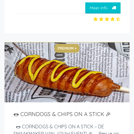
Meer info
PREMIUM +
🌭 CORNDOGS & CHIPS ON A STICK 🎉
🌭 CORNDOGS & CHIPS ON A STICK – DE
SMAAKMAKER VAN JOUW EVENT! 🎉 Ben je op