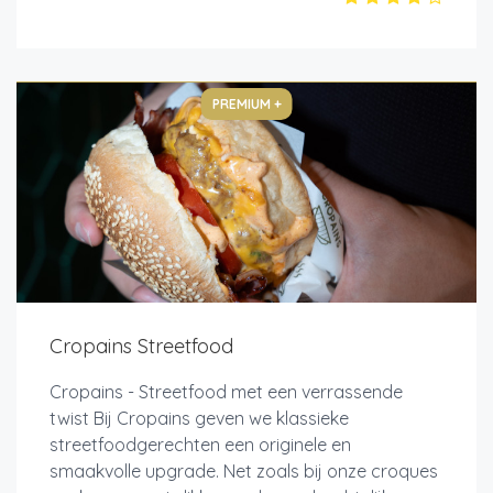
PREMIUM +
Cropains Streetfood
Cropains - Streetfood met een verrassende
twist Bij Cropains geven we klassieke
streetfoodgerechten een originele en
smaakvolle upgrade. Net zoals bij onze croques