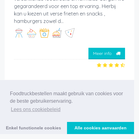
gegarandeerd voor een top ervaring.. Hierbij
kan u kiezen uit verse frieten en snacks ,
hamburgers zowel d...
Meer info
Foodtruckbestellen maakt gebruik van cookies voor
‹
1
2
3
4
5
6
7
8
9
10
›
de beste gebruikerservaring.
Lees ons cookiebeleid
194 foodtrucks gevonden
Enkel functionele cookies
Alle cookies aanvaarden