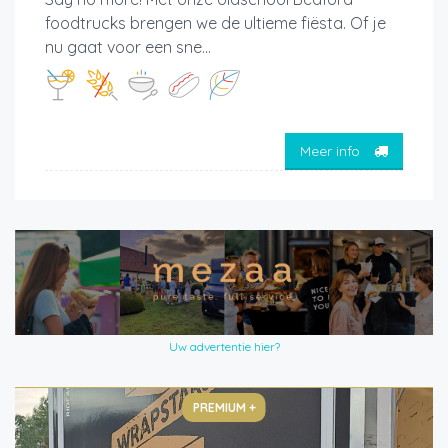
foodtrucks brengen we de ultieme fiësta. Of je
nu gaat voor een sne...
Meer info
Uw advertentie hier?
PREMIUM +