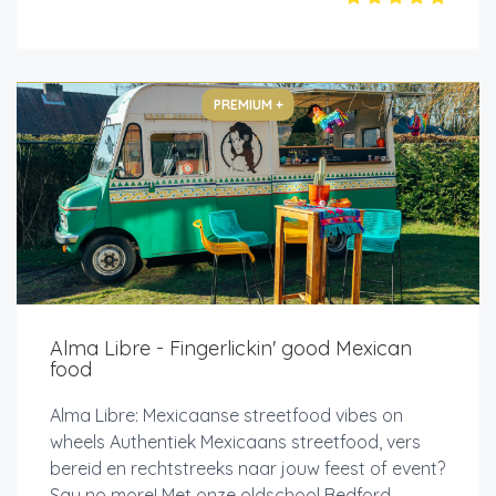
PREMIUM +
Alma Libre - Fingerlickin' good Mexican
food
Alma Libre: Mexicaanse streetfood vibes on
wheels Authentiek Mexicaans streetfood, vers
bereid en rechtstreeks naar jouw feest of event?
Say no more! Met onze oldschool Bedford