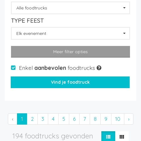
Alle foodtrucks
TYPE FEEST
Elk evenement
Meer filter opties
Enkel
aanbevolen
foodtrucks
‹
1
2
3
4
5
6
7
8
9
10
›
194 foodtrucks gevonden