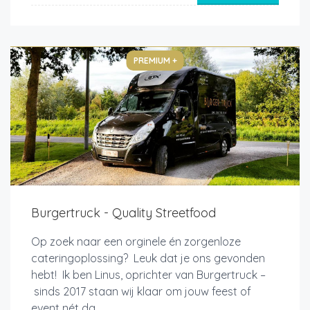
PREMIUM +
Burgertruck - Quality Streetfood
Op zoek naar een orginele én zorgenloze
cateringoplossing? Leuk dat je ons gevonden
hebt! Ik ben Linus, oprichter van Burgertruck –
sinds 2017 staan wij klaar om jouw feest of
event nét da...