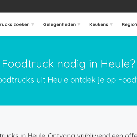
▾
▾
▾
rucks zoeken
Gelegenheden
Keukens
Regio'
Foodtruck nodig in Heule?
oodtrucks uit Heule ontdek je op Food
rucks in Heule. Ontvang vrijblijvend een offe