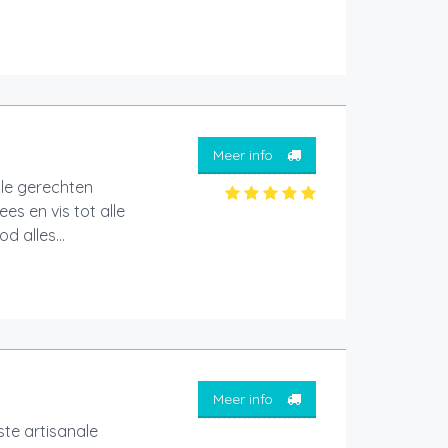
Meer info
lle gerechten
es en vis tot alle
 alles...
Meer info
ste artisanale