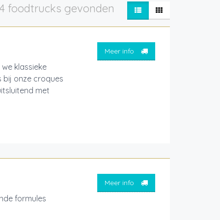
4 foodtrucks gevonden
Meer info
 we klassieke
 bij onze croques
itsluitend met
Meer info
nde formules