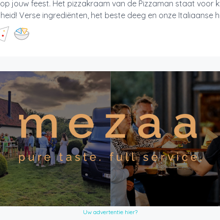
 op jouw feest. Het pizzakraam van de Pizzaman staat voor kwa
gheid! Verse ingrediënten, het beste deeg en onze Italiaanse ho
Uw advertentie hier?