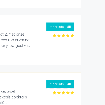
Meer info
tot Z. Met onze
een top ervaring.
oor jouw gasten...
Meer info
ijkevorsel
ktails cocktails
t&...