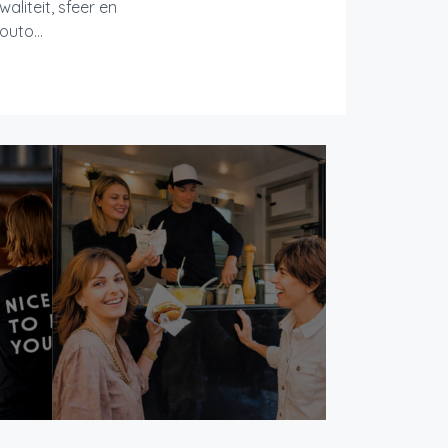
liteit, sfeer en
uto...