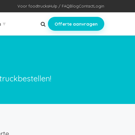
Voor foodtrucks
Hulp / FAQ
Blog
Contact
Login
▾
s
Offerte aanvragen
truckbestellen!
rte.