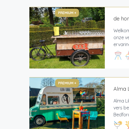
PREMIUM +
de hon
Welkom 
onze v
ervarin
PREMIUM +
Alma L
Alma Li
vers be
Bedford