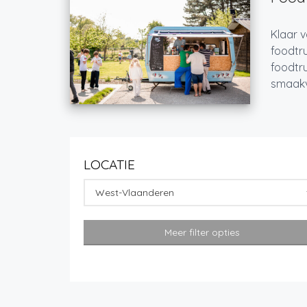
Klaar v
foodtru
foodtru
smaakvo
LOCATIE
West-Vlaanderen
Meer filter opties