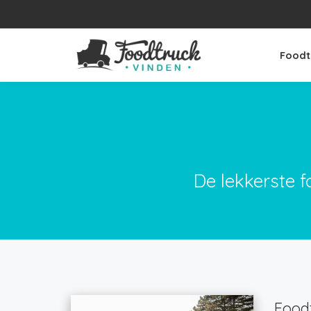
Foodt
De lekkerste f
Foodt