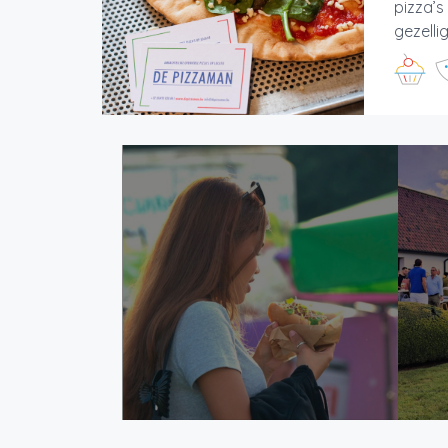
pizza’s
gezelli