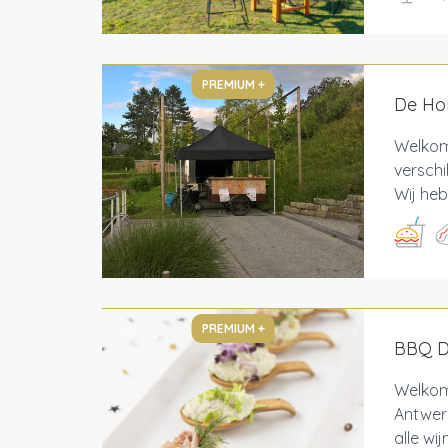
PREMIUM +
De Hon
Welkom 
verschi
Wij heb
PREMIUM +
BBQ De
Welkom 
Antwerp
alle wi