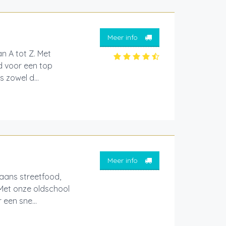
Meer info
n A tot Z. Met
d voor een top
s zowel d...
Meer info
aans streetfood,
 Met onze oldschool
een sne...