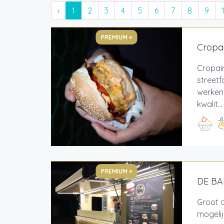
‹
1
2
3
4
5
6
7
8
9
PREMIUM +
Cropai
Cropain
streetf
werken
kwalit...
PREMIUM +
DE B
Groot 
mogeli