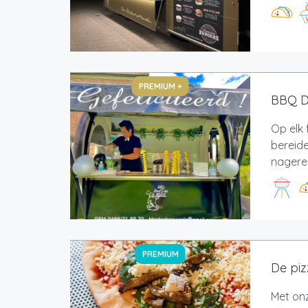
PREMIUM +
BBQ De
Op elk 
bereide
nagerec
PREMIUM
De pi
Met onz