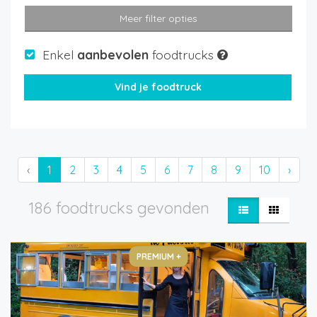
Meer filter opties
Enkel
aanbevolen
foodtrucks
‹
1
2
3
4
5
6
7
8
9
10
›
186 foodtrucks gevonden
PREMIUM +