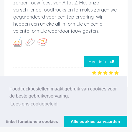
zorgen jouw feest van A tot Z. Met onze
verschillende foodtrucks en formules zorgen we
gegarandeerd voor een top ervaring. Wij
hebben een unieke all-in formule en een a
volente formule waardoor jouw gasten...
Meer info
Foodtruckbestellen maakt gebruik van cookies voor
de beste gebruikerservaring.
‹
1
2
3
4
5
6
7
8
9
10
›
Lees ons cookiebeleid
186 foodtrucks gevonden
Enkel functionele cookies
Alle cookies aanvaarden