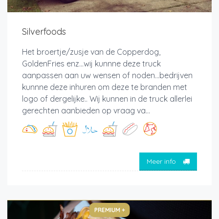
Silverfoods
Het broertje/zusje van de Copperdog,
GoldenFries enz...wij kunnne deze truck
aanpassen aan uw wensen of noden...bedrijven
kunnne deze inhuren om deze te branden met
logo of dergelijke.. Wij kunnen in de truck allerlei
gerechten aanbieden op vraag va...
Meer info
PREMIUM +