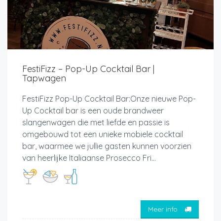
FestiFizz – Pop-Up Cocktail Bar |
Tapwagen
FestiFizz Pop-Up Cocktail Bar:Onze nieuwe Pop-
Up Cocktail bar is een oude brandweer
slangenwagen die met liefde en passie is
omgebouwd tot een unieke mobiele cocktail
bar, waarmee we jullie gasten kunnen voorzien
van heerlijke Italiaanse Prosecco Fri...
Meer info