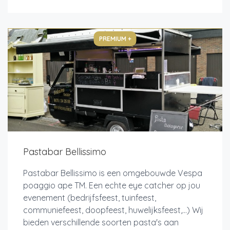
PREMIUM +
Pastabar Bellissimo
Pastabar Bellissimo is een omgebouwde Vespa
poaggio ape TM. Een echte eye catcher op jou
evenement (bedrijfsfeest, tuinfeest,
communiefeest, doopfeest, huwelijksfeest,...) Wij
bieden verschillende soorten pasta's aan