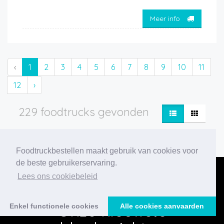
Meer info
‹
1
2
3
4
5
6
7
8
9
10
11
12
›
229 foodtrucks gevonden
Foodtruckbestellen maakt gebruik van cookies voor
de beste gebruikerservaring.
Lees ons cookiebeleid
Onze nieuwste
Enkel functionele cookies
Alle cookies aanvaarden