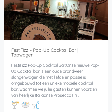
FestiFizz – Pop-Up Cocktail Bar |
Tapwagen
FestiFizz Pop-Up Cocktail Bar:Onze nieuwe Pop-
Up Cocktail bar is een oude brandweer
slangenwagen die met liefde en passie is
omgebouwd tot een unieke mobiele cocktail
bar, waarmee we jullie gasten kunnen voorzien
van heerlijke Italiaanse Prosecco Fri...