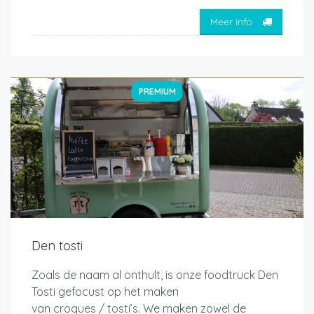
Meer info
PREMIUM
Den tosti
Zoals de naam al onthult, is onze foodtruck Den
Tosti gefocust op het maken
van croques / tosti’s. We maken zowel de