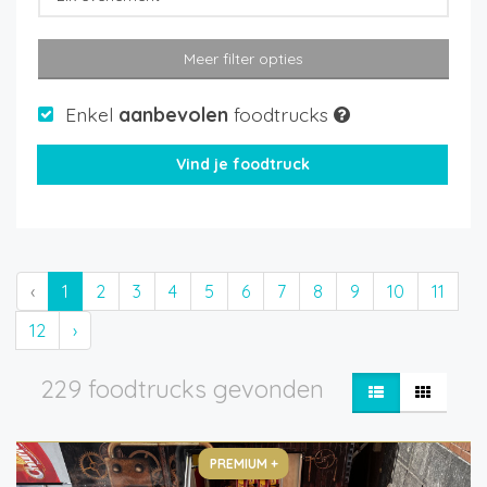
Meer filter opties
Enkel
aanbevolen
foodtrucks
‹
1
2
3
4
5
6
7
8
9
10
11
12
›
229 foodtrucks gevonden
PREMIUM +