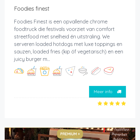
Foodies finest
Foodies Finest is een opvallende chrome
foodtruck die festivals voorziet van comfort
streetfood met snelheid én uitstraling. We
serveren loaded hotdogs met luxe toppings en
sauzen, loaded fries (kip óf vegetarisch) en een
juicy burger m...
Meer info
PREMIUM +