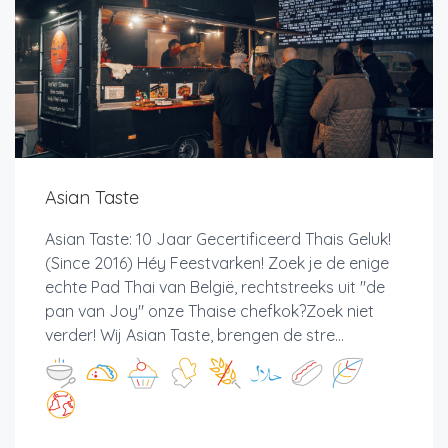
Asian Taste
Asian Taste: 10 Jaar Gecertificeerd Thais Geluk!
(Since 2016) Héy Feestvarken! Zoek je de enige
echte Pad Thai van België, rechtstreeks uit "de
pan van Joy" onze Thaise chefkok?Zoek niet
verder! Wij Asian Taste, brengen de stre...