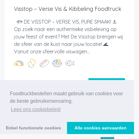
Visstop – Verse Vis & Kibbeling Foodtruck
🐟 DE VISSTOP – VERSE VIS, PURE SMAAK! ⚓
Op zoek naar een authentieke visbeleving op
jouw feest of event? Met De Visstop brengen wij
de sfeer van de kust naar jouw locatie! 🌊
Vanuit onze sfeervolle viswagen...
Meer info
Foodtruckbestellen maakt gebruik van cookies voor
de beste gebruikerservaring.
Lees ons cookiebeleid
‹
1
2
3
4
5
6
7
8
9
10
11
12
›
Enkel functionele cookies
Alle cookies aanvaarden