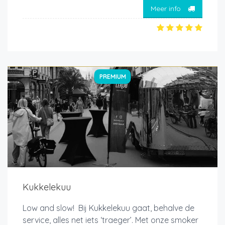
Meer info
PREMIUM
Kukkelekuu
Low and slow! Bij Kukkelekuu gaat, behalve de
service, alles net iets ‘traeger’. Met onze smoker