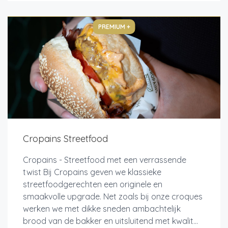
PREMIUM +
Cropains Streetfood
Cropains - Streetfood met een verrassende
twist Bij Cropains geven we klassieke
streetfoodgerechten een originele en
smaakvolle upgrade. Net zoals bij onze croques
werken we met dikke sneden ambachtelijk
brood van de bakker en uitsluitend met kwalit...