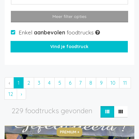
Meer filter opties
Enkel
aanbevolen
foodtrucks
‹
1
2
3
4
5
6
7
8
9
10
11
12
›
229 foodtrucks gevonden
PREMIUM +