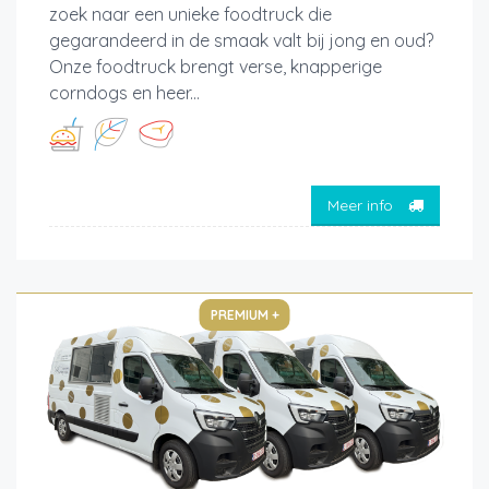
zoek naar een unieke foodtruck die
gegarandeerd in de smaak valt bij jong en oud?
Onze foodtruck brengt verse, knapperige
corndogs en heer...
Meer info
PREMIUM +