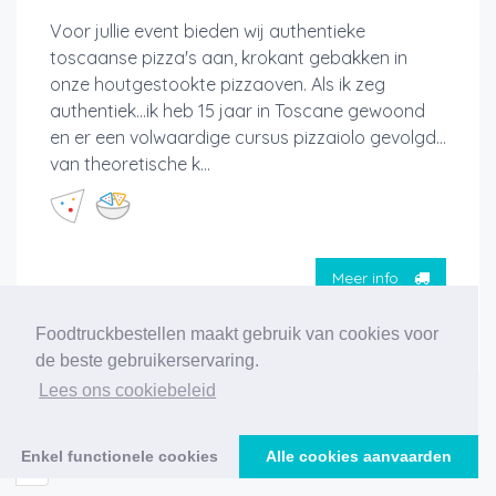
Voor jullie event bieden wij authentieke
toscaanse pizza's aan, krokant gebakken in
onze houtgestookte pizzaoven. Als ik zeg
authentiek…ik heb 15 jaar in Toscane gewoond
en er een volwaardige cursus pizzaiolo gevolgd…
van theoretische k...
Meer info
Foodtruckbestellen maakt gebruik van cookies voor
de beste gebruikerservaring.
Lees ons cookiebeleid
‹
1
2
3
4
5
6
7
8
9
10
11
Enkel functionele cookies
Alle cookies aanvaarden
›