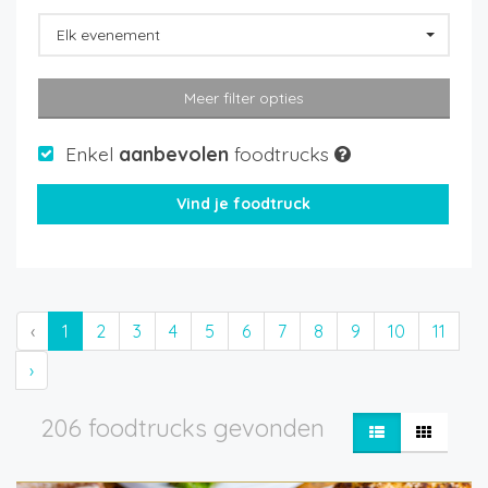
Elk evenement
Meer filter opties
Enkel
aanbevolen
foodtrucks
‹
1
2
3
4
5
6
7
8
9
10
11
›
206 foodtrucks gevonden