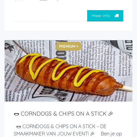
Meer info
PREMIUM +
🌭 CORNDOGS & CHIPS ON A STICK 🎉
🌭 CORNDOGS & CHIPS ON A STICK – DE
SMAAKMAKER VAN JOUW EVENT! 🎉 Ben je op