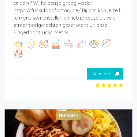
anders? Wij helpen je graag verder!
https://funkyfoodfactory.be/ Bij ons kan je zelf
je menu samenstellen en heb je keuze uit vele
streetfoodgerechten geserveerd uit onze
Fingerfoodtrucks. Met 14...
Meer info
PREMIUM +