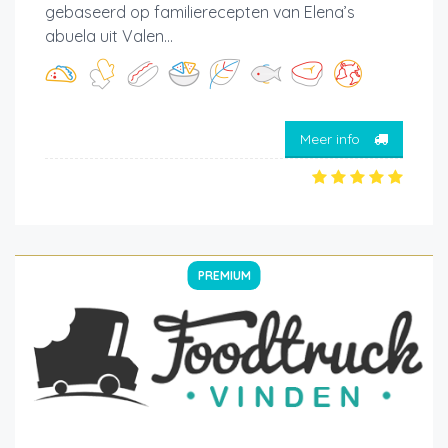
gebaseerd op familierecepten van Elena’s
abuela uit Valen...
Meer info
PREMIUM