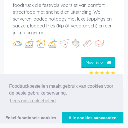
foodtruck die festivals voorziet van comfort
streetfood met snelheid én uitstraling. We
serveren loaded hotdogs met luxe toppings en
sauzen, loaded fries (kip óf vegetarisch) en een
juicy burger m...
Meer info
Foodtruckbestellen maakt gebruik van cookies voor
de beste gebruikerservaring.
‹
1
2
3
4
5
6
7
8
9
10
›
Lees ons cookiebeleid
186 foodtrucks gevonden
Enkel functionele cookies
Alle cookies aanvaarden