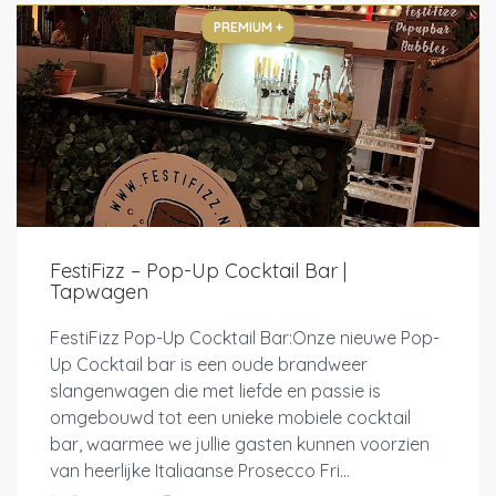
PREMIUM +
FestiFizz – Pop-Up Cocktail Bar |
Tapwagen
FestiFizz Pop-Up Cocktail Bar:Onze nieuwe Pop-
Up Cocktail bar is een oude brandweer
slangenwagen die met liefde en passie is
omgebouwd tot een unieke mobiele cocktail
bar, waarmee we jullie gasten kunnen voorzien
van heerlijke Italiaanse Prosecco Fri...