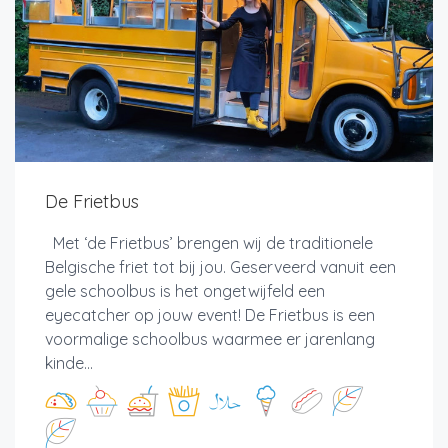
De Frietbus
Met ‘de Frietbus’ brengen wij de traditionele
Belgische friet tot bij jou. Geserveerd vanuit een
gele schoolbus is het ongetwijfeld een
eyecatcher op jouw event! De Frietbus is een
voormalige schoolbus waarmee er jarenlang
kinde...