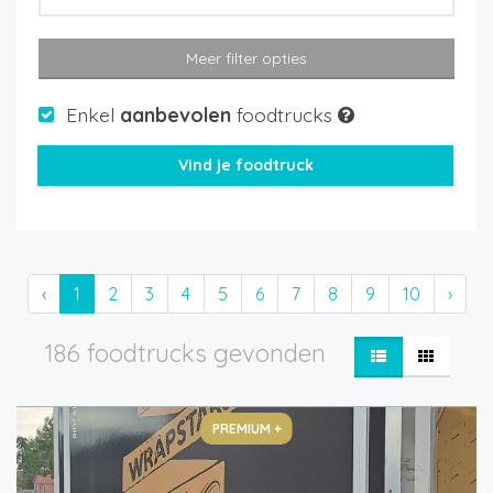
Meer filter opties
Enkel
aanbevolen
foodtrucks
‹
1
2
3
4
5
6
7
8
9
10
›
186 foodtrucks gevonden
PREMIUM +