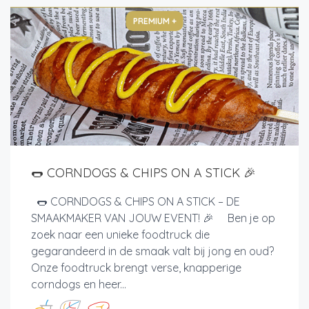
PREMIUM +
🌭 CORNDOGS & CHIPS ON A STICK 🎉
🌭 CORNDOGS & CHIPS ON A STICK – DE
SMAAKMAKER VAN JOUW EVENT! 🎉 Ben je op
zoek naar een unieke foodtruck die
gegarandeerd in de smaak valt bij jong en oud?
Onze foodtruck brengt verse, knapperige
corndogs en heer...