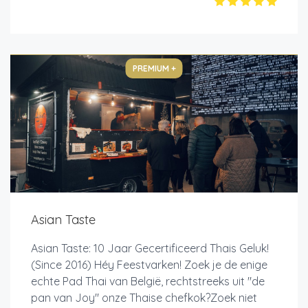
PREMIUM +
Asian Taste
Asian Taste: 10 Jaar Gecertificeerd Thais Geluk!
(Since 2016) Héy Feestvarken! Zoek je de enige
echte Pad Thai van België, rechtstreeks uit "de
pan van Joy" onze Thaise chefkok?Zoek niet