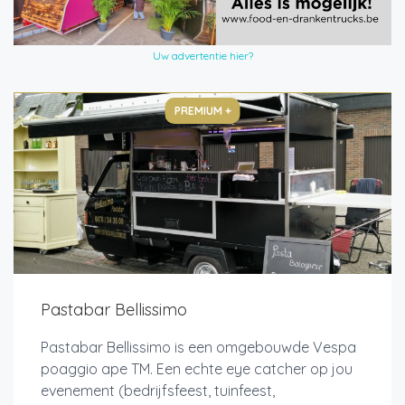
Uw advertentie hier?
PREMIUM +
Pastabar Bellissimo
Pastabar Bellissimo is een omgebouwde Vespa
poaggio ape TM. Een echte eye catcher op jou
evenement (bedrijfsfeest, tuinfeest,