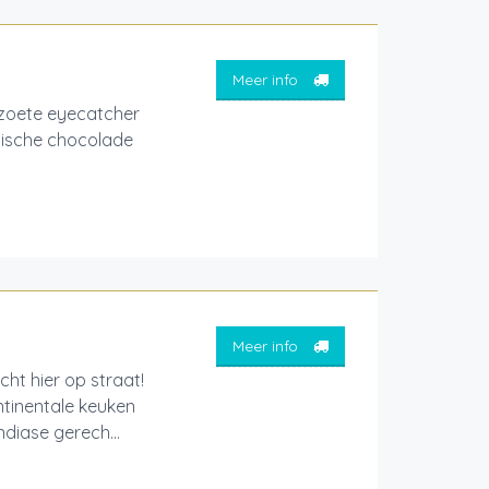
Meer info
oete eyecatcher
lgische chocolade
Meer info
cht hier op straat!
tinentale keuken
ndiase gerech...