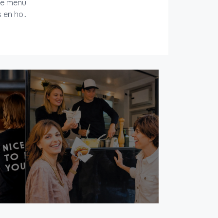
ale menu
en ho...