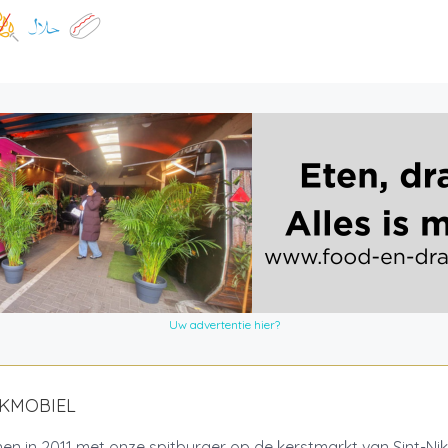
Uw advertentie hier?
AKMOBIEL
n in 2011 met onze spitburger op de kerstmarkt van Sint-Nik