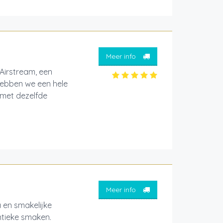
Meer info
Airstream, een
 hebben we een hele
 met dezelfde
Meer info
a en smakelijke
ntieke smaken.