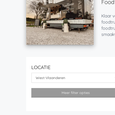
Foodt
Klaar v
foodtru
foodtru
smaakvo
LOCATIE
West-Vlaanderen
Meer filter opties