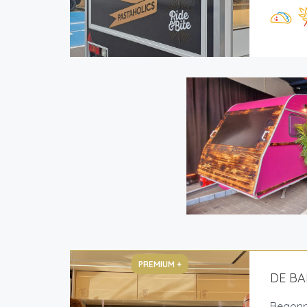
PREMIUM +
DE B
Begonne