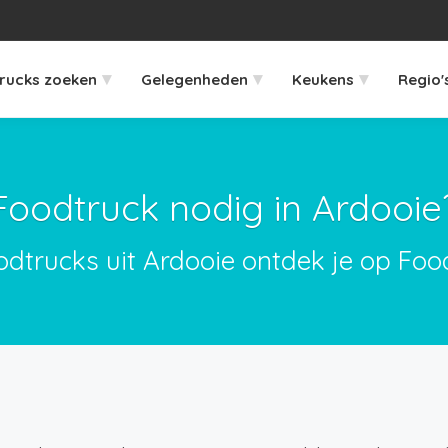
▾
▾
▾
rucks zoeken
Gelegenheden
Keukens
Regio'
Foodtruck nodig in Ardooie
odtrucks uit Ardooie ontdek je op Foo