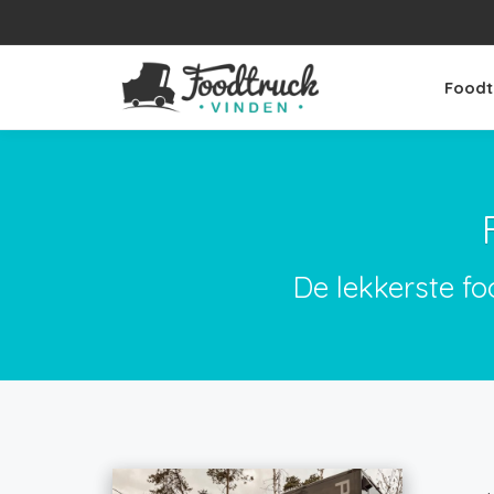
Foodt
De lekkerste fo