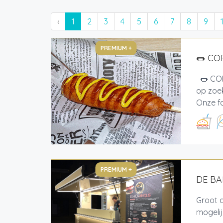
‹
1
2
3
4
5
6
7
8
9
PREMIUM +
🌭 CO
🌭 COR
op zoek
Onze fo
PREMIUM +
DE B
Groot 
mogeli