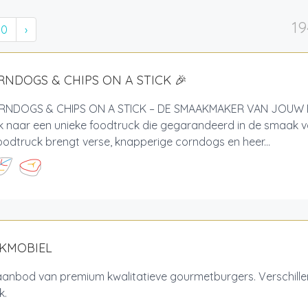
19
10
›
RNDOGS & CHIPS ON A STICK 🎉
NDOGS & CHIPS ON A STICK – DE SMAAKMAKER VAN JOUW 
 naar een unieke foodtruck die gegarandeerd in de smaak va
odtruck brengt verse, knapperige corndogs en heer...
AKMOBIEL
aanbod van premium kwalitatieve gourmetburgers. Verschille
jk.