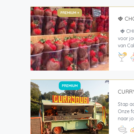
PREMIUM +
🍓 CH
🍓 CHO
voor jo
van Cal
PREMIUM
CURR
Stap aa
Onze f
naar jo