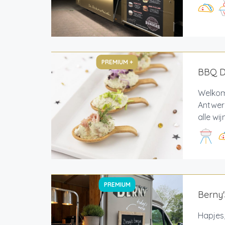
PREMIUM +
BBQ De
Welkom 
Antwerp
alle wi
PREMIUM
Berny'
Hapjes,