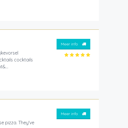
Meer info
ijkevorsel
ktails cocktails
t&...
Meer info
e pizza. They've