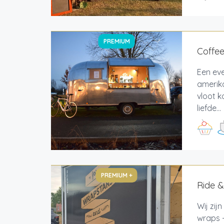
PREMIUM
Coffe
Een ev
amerika
vloot k
liefde...
PREMIUM +
Ride &
Wij zij
wraps -