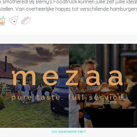
 smothered! Bij Berny’s Foodtruck kunnen jullie zelf jullie ide
ellen. Van overheerlijke hapjes tot verschillende hamburgers 
Uw advertentie hier?