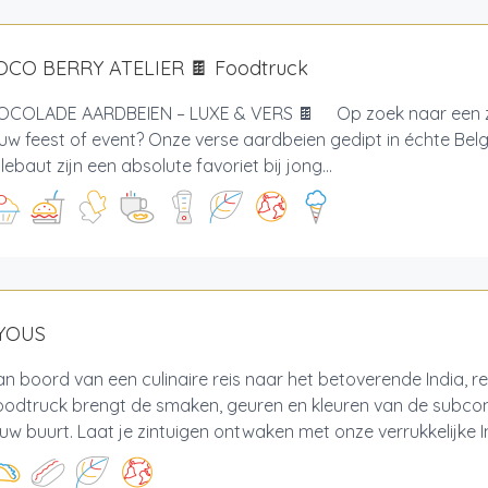
OCO BERRY ATELIER 🍫 Foodtruck
COLADE AARDBEIEN – LUXE & VERS 🍫 Op zoek naar een z
uw feest of event? Onze verse aardbeien gedipt in échte Be
lebaut zijn een absolute favoriet bij jong...
YOUS
n boord van een culinaire reis naar het betoverende India, re
oodtruck brengt de smaken, geuren en kleuren van de subcon
uw buurt. Laat je zintuigen ontwaken met onze verrukkelijke I