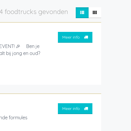
4 foodtrucks gevonden
Meer info
EVENT! 🎉 Ben je
lt bij jong en oud?
Meer info
nde formules