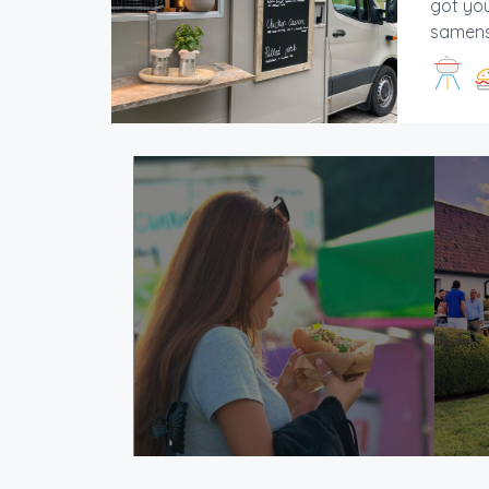
got you
samenst