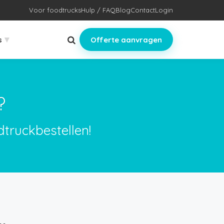
Voor foodtrucks
Hulp / FAQ
Blog
Contact
Login
▾
s
Offerte aanvragen
?
dtruckbestellen!