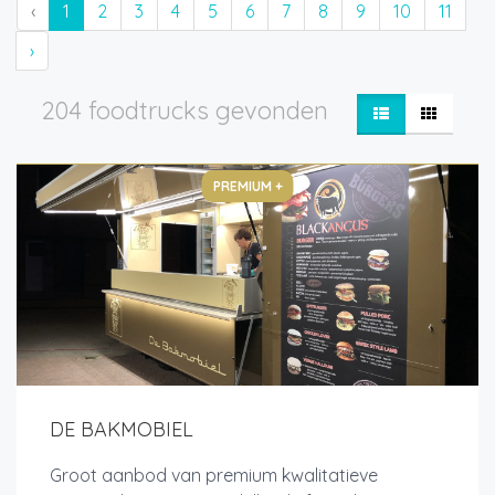
‹
1
2
3
4
5
6
7
8
9
10
11
›
204 foodtrucks gevonden
PREMIUM +
DE BAKMOBIEL
Groot aanbod van premium kwalitatieve