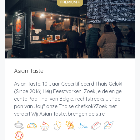
PREMIUM +
Asian Taste
Asian Taste: 10 Jaar Gecertificeerd Thais Geluk!
(Since 2016) Héy Feestvarken! Zoek je de enige
echte Pad Thai van België, rechtstreeks uit "de
pan van Joy" onze Thaise chefkok?Zoek niet
verder! Wij Asian Taste, brengen de stre...