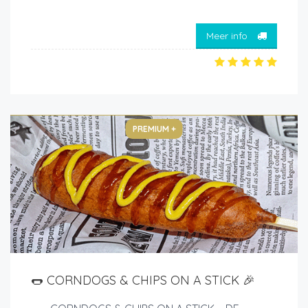
Meer info
PREMIUM +
🌭 CORNDOGS & CHIPS ON A STICK 🎉