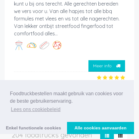
kunt u bij ons terecht. Alle gerechten bereiden
we vers voor u. Van alle hapjes tot alle bbq
formules met vlees en vis tot alle nagerechten.
Van lekker ontbijt streetfood fingerfood tot
comfortfood alles...
Meer info
Foodtruckbestellen maakt gebruik van cookies voor
de beste gebruikerservaring.
‹
1
2
3
4
5
6
7
8
9
10
11
Lees ons cookiebeleid
›
Enkel functionele cookies
Alle cookies aanvaarden
204 foodtrucks gevonden