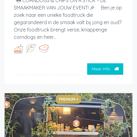
🌭 CORNDOGS & CHIPS ON A STICK – DE
SMAAKMAKER VAN JOUW EVENT! 🎉 Ben je op
zoek naar een unieke foodtruck die
gegarandeerd in de smaak valt bij jong en oud?
Onze foodtruck brengt verse, knapperige
corndogs en heer...
Meer info
PREMIUM +