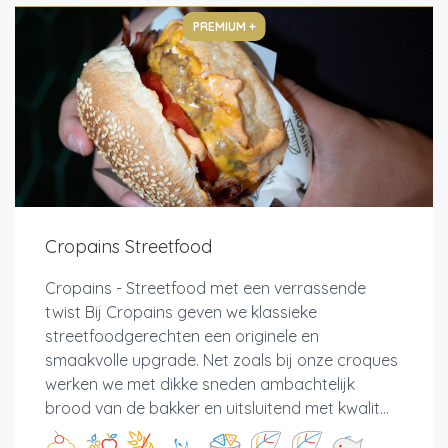
PREMIUM +
Cropains Streetfood
Cropains - Streetfood met een verrassende
twist Bij Cropains geven we klassieke
streetfoodgerechten een originele en
smaakvolle upgrade. Net zoals bij onze croques
werken we met dikke sneden ambachtelijk
brood van de bakker en uitsluitend met kwalit...