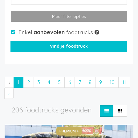
Meer filter opties
Enkel
aanbevolen
foodtrucks
‹
1
2
3
4
5
6
7
8
9
10
11
›
206 foodtrucks gevonden
PREMIUM +