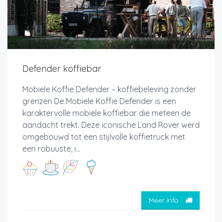
Defender koffiebar
Mobiele Koffie Defender – koffiebeleving zonder
grenzen De Mobiele Koffie Defender is een
karaktervolle mobiele koffiebar die meteen de
aandacht trekt. Deze iconische Land Rover werd
omgebouwd tot een stijlvolle koffietruck met
een robuuste, i...
Meer info