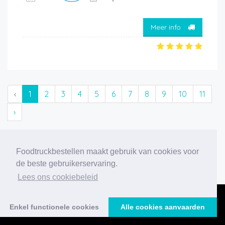
Meer info
‹
1
2
3
4
5
6
7
8
9
10
11
›
206 foodtrucks gevonden
Foodtruckbestellen maakt gebruik van cookies voor
de beste gebruikerservaring.
Lees ons cookiebeleid
Enkel functionele cookies
Alle cookies aanvaarden