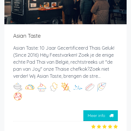
Asian Taste
Asian Taste: 10 Jaar Gecertificeerd Thais Geluk!
(Since 2016) Héy Feestvarken! Zoek je de enige
echte Pad Thai van België, rechtstreeks uit "de
pan van Joy" onze Thaise chefkok?Zoek niet
verder! Wij Asian Taste, brengen de stre...
Meer info