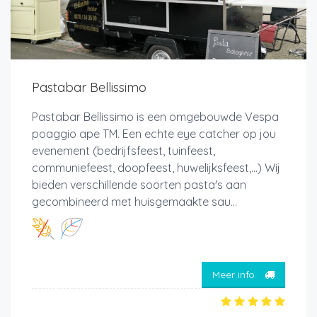
Pastabar Bellissimo
Pastabar Bellissimo is een omgebouwde Vespa
poaggio ape TM. Een echte eye catcher op jou
evenement (bedrijfsfeest, tuinfeest,
communiefeest, doopfeest, huwelijksfeest,...) Wij
bieden verschillende soorten pasta's aan
gecombineerd met huisgemaakte sau...
Meer info