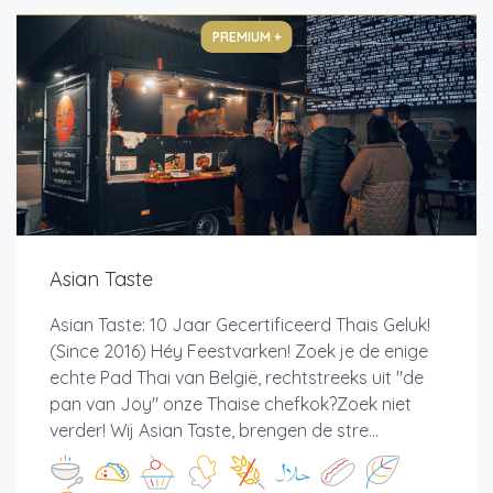
PREMIUM +
Asian Taste
Asian Taste: 10 Jaar Gecertificeerd Thais Geluk!
(Since 2016) Héy Feestvarken! Zoek je de enige
echte Pad Thai van België, rechtstreeks uit "de
pan van Joy" onze Thaise chefkok?Zoek niet
verder! Wij Asian Taste, brengen de stre...