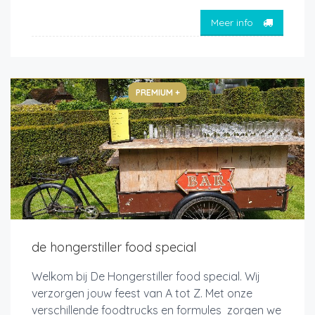
Meer info
PREMIUM +
de hongerstiller food special
Welkom bij De Hongerstiller food special. Wij
verzorgen jouw feest van A tot Z. Met onze
verschillende foodtrucks en formules zorgen we