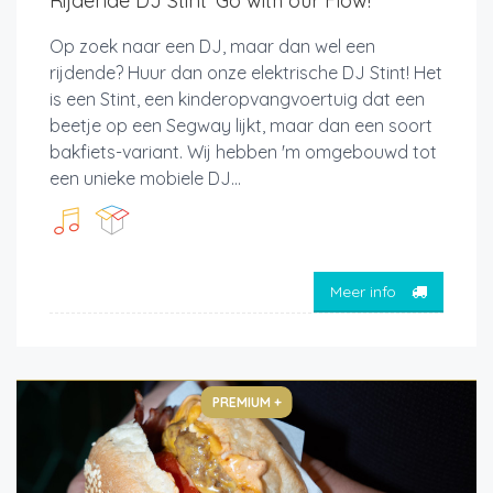
Rijdende DJ Stint 'Go with our Flow!'
Op zoek naar een DJ, maar dan wel een
rijdende? Huur dan onze elektrische DJ Stint! Het
is een Stint, een kinderopvangvoertuig dat een
beetje op een Segway lijkt, maar dan een soort
bakfiets-variant. Wij hebben 'm omgebouwd tot
een unieke mobiele DJ...
Meer info
PREMIUM +