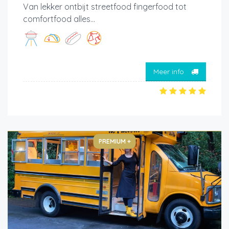
Van lekker ontbijt streetfood fingerfood tot
comfortfood alles...
Meer info
PREMIUM +