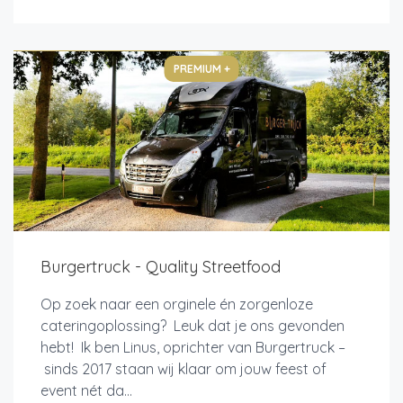
PREMIUM +
Burgertruck - Quality Streetfood
Op zoek naar een orginele én zorgenloze
cateringoplossing? Leuk dat je ons gevonden
hebt! Ik ben Linus, oprichter van Burgertruck –
sinds 2017 staan wij klaar om jouw feest of
event nét da...