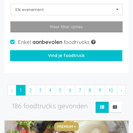
Elk evenement
Meer filter opties
Enkel
aanbevolen
foodtrucks
‹
1
2
3
4
5
6
7
8
9
10
›
186 foodtrucks gevonden
PREMIUM +