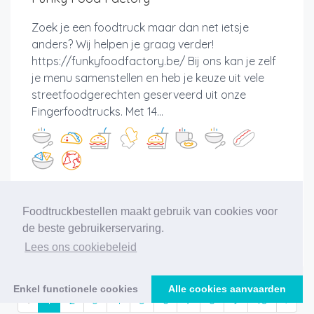
Zoek je een foodtruck maar dan net ietsje
anders? Wij helpen je graag verder!
https://funkyfoodfactory.be/ Bij ons kan je zelf
je menu samenstellen en heb je keuze uit vele
streetfoodgerechten geserveerd uit onze
Fingerfoodtrucks. Met 14...
Meer info
Foodtruckbestellen maakt gebruik van cookies voor
de beste gebruikerservaring.
Lees ons cookiebeleid
Enkel functionele cookies
Alle cookies aanvaarden
‹
1
2
3
4
5
6
7
8
9
10
›