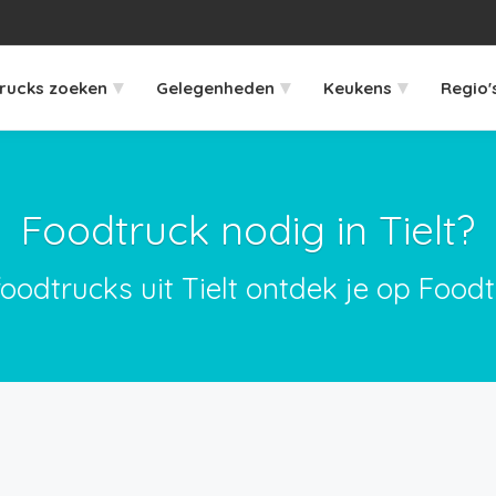
▾
▾
▾
rucks zoeken
Gelegenheden
Keukens
Regio'
Foodtruck nodig in Tielt?
foodtrucks uit Tielt ontdek je op Foodt