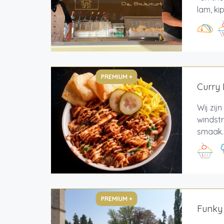
lam, ki
PREMIUM +
Curry 
Wij zij
windstr
smaak. 
PREMIUM +
Funky