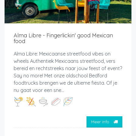
Alma Libre - Fingerlickin' good Mexican
food
Alma Libre: Mexicaanse streetfood vibes on
wheels Authentiek Mexicaans streetfood, vers
bereid en rechtstreeks naar jouw feest of event?
Say no more! Met onze oldschool Bedford
foodtrucks brengen we de ultieme fiësta. Of je
nu gaat voor een sne...
Meer info