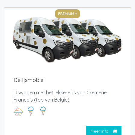
PREMIUM +
De Ijsmobiel
IJswagen met het lekkere ijs van Cremerie
Francois (top van België).
Meer info