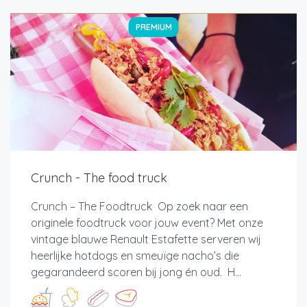
PREMIUM
Crunch - The food truck
Crunch – The Foodtruck Op zoek naar een
originele foodtruck voor jouw event? Met onze
vintage blauwe Renault Estafette serveren wij
heerlijke hotdogs en smeuïge nacho’s die
gegarandeerd scoren bij jong én oud. H...