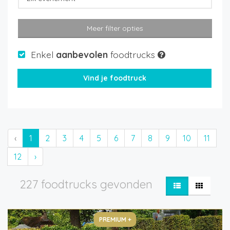
Meer filter opties
Enkel
aanbevolen
foodtrucks
‹
1
2
3
4
5
6
7
8
9
10
11
12
›
227 foodtrucks gevonden
PREMIUM +