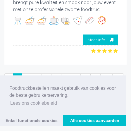
brengt pure kwaliteit en smaak naar jouw event
met onze professionele zwarte foodtruc...
Meer info
‹
1
2
3
4
5
6
7
8
9
10
11
Foodtruckbestellen maakt gebruik van cookies voor
12
›
de beste gebruikerservaring.
Lees ons cookiebeleid
227 foodtrucks gevonden
Enkel functionele cookies
Alle cookies aanvaarden