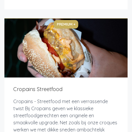
PREMIUM +
Cropains Streetfood
Cropains - Streetfood met een verrassende
twist Bij Cropains geven we klassieke
streetfoodgerechten een originele en
smaakvolle upgrade. Net zoals bij onze croques
werken we met dikke sneden ambachtelijk