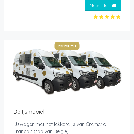
Meer info
PREMIUM +
De Ijsmobiel
IJswagen met het lekkere ijs van Cremerie
Francois (top van België).