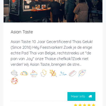
Asian Taste
Asian Taste: 10 Jaar Gecertificeerd Thais Geluk!
(Since 2016) Héy Feestvarken! Zoek je de enige
echte Pad Thai van België, rechtstreeks uit "de
pan van Joy" onze Thaise chefkok?Zoek niet
verder! Wij Asian Taste, brengen de stre...
Meer info