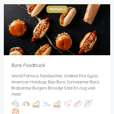
PREMIUM +
Buns Foodtruck
World Famous Sandwiches. Griekse Pita Gyros
American Hotdogs Bao Buns Surinaamse Bara
Brabantse Burgers Broodje Saté En nog veel
meer.