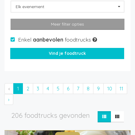
Elk evenement
Meer filter opties
Enkel
aanbevolen
foodtrucks
‹
1
2
3
4
5
6
7
8
9
10
11
›
206 foodtrucks gevonden