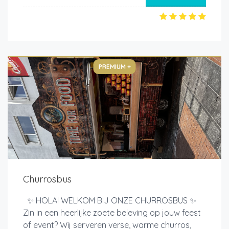
PREMIUM +
Churrosbus
✨ HOLA! WELKOM BIJ ONZE CHURROSBUS ✨
Zin in een heerlijke zoete beleving op jouw feest
of event? Wij serveren verse, warme churros,