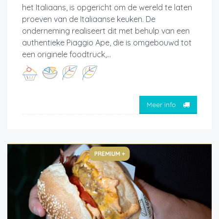
het Italiaans, is opgericht om de wereld te laten
proeven van de Italiaanse keuken. De
onderneming realiseert dit met behulp van een
authentieke Piaggio Ape, die is omgebouwd tot
een originele foodtruck,...
Meer info
PREMIUM +