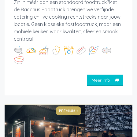
Zin in méér dan een standaard foodtruck?Met
de Bacchus Foodtruck brengen we verfijnde
catering en live cooking rechtstreeks naar jouw
locatie. Geen klassieke fastfoodtruck, maar een
mobiele keuken waar kwaliteit, sfeer en smaak
centraal...
Meer info
PREMIUM +