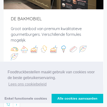
DE BAKMOBIEL
Groot aanbod van premium kwalitatieve
gourmetburgers. Verschillende formules
mogelijk.
Foodtruckbestellen maakt gebruik van cookies voor
Meer info
de beste gebruikerservaring.
Lees ons cookiebeleid
‹
1
2
3
4
5
6
7
8
9
10
11
Enkel functionele cookies
Alle cookies aanvaarden
12
›