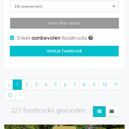
Elk evenement
Meer filter opties
Enkel
aanbevolen
foodtrucks
‹
1
2
3
4
5
6
7
8
9
10
11
12
›
227 foodtrucks gevonden