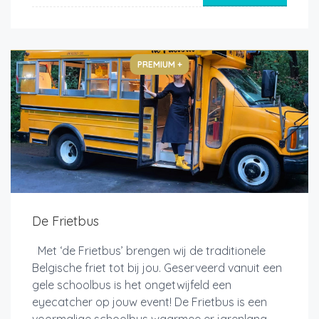
PREMIUM +
De Frietbus
Met ‘de Frietbus’ brengen wij de traditionele
Belgische friet tot bij jou. Geserveerd vanuit een
gele schoolbus is het ongetwijfeld een
eyecatcher op jouw event! De Frietbus is een
voormalige schoolbus waarmee er jarenlang