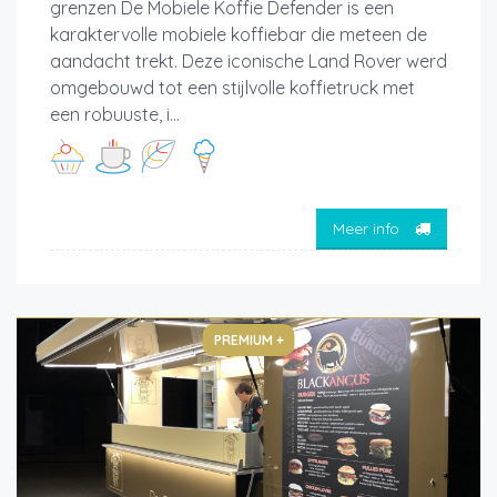
grenzen De Mobiele Koffie Defender is een
karaktervolle mobiele koffiebar die meteen de
aandacht trekt. Deze iconische Land Rover werd
omgebouwd tot een stijlvolle koffietruck met
een robuuste, i...
Meer info
PREMIUM +