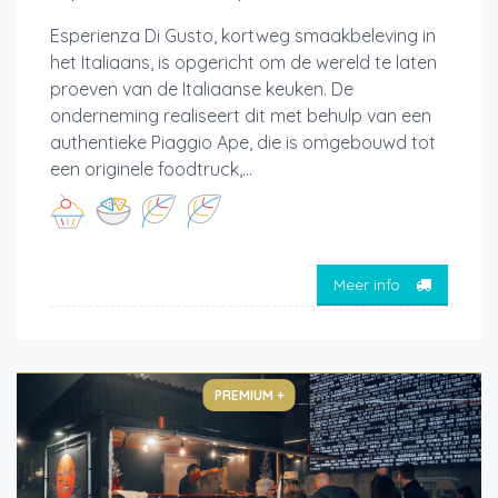
Esperienza Di Gusto, kortweg smaakbeleving in
het Italiaans, is opgericht om de wereld te laten
proeven van de Italiaanse keuken. De
onderneming realiseert dit met behulp van een
authentieke Piaggio Ape, die is omgebouwd tot
een originele foodtruck,...
Meer info
PREMIUM +