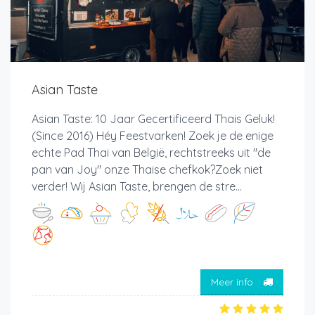
Asian Taste
Asian Taste: 10 Jaar Gecertificeerd Thais Geluk!
(Since 2016) Héy Feestvarken! Zoek je de enige
echte Pad Thai van België, rechtstreeks uit "de
pan van Joy" onze Thaise chefkok?Zoek niet
verder! Wij Asian Taste, brengen de stre...
Meer info