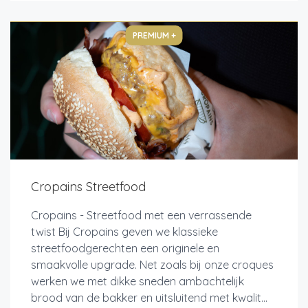
PREMIUM +
Cropains Streetfood
Cropains - Streetfood met een verrassende
twist Bij Cropains geven we klassieke
streetfoodgerechten een originele en
smaakvolle upgrade. Net zoals bij onze croques
werken we met dikke sneden ambachtelijk
brood van de bakker en uitsluitend met kwalit...