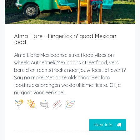
Alma Libre - Fingerlickin' good Mexican
food
Alma Libre: Mexicaanse streetfood vibes on
wheels Authentiek Mexicaans streetfood, vers
bereid en rechtstreeks naar jouw feest of event?
Say no more! Met onze oldschool Bedford
foodtrucks brengen we de ultieme fiësta. Of je
nu gaat voor een sne...
Meer info