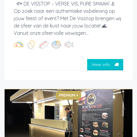
🐟 DE VISSTOP – VERSE VIS, PURE SMAAK! ⚓
Op zoek naar een authentieke visbeleving op
jouw feest of event? Met De Visstop brengen wij
de sfeer van de kust naar jouw locatie! 🌊
Vanuit onze sfeervolle viswagen...
Meer info
PREMIUM +