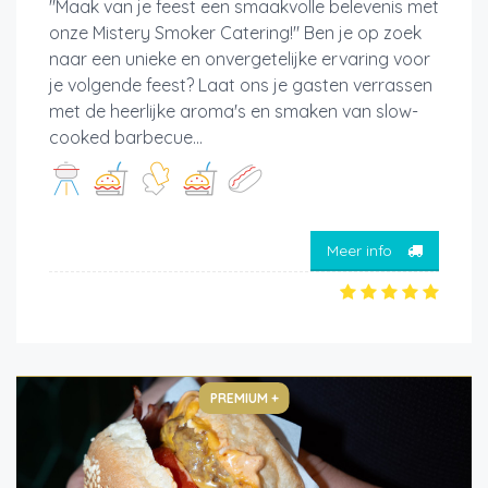
"Maak van je feest een smaakvolle belevenis met
onze Mistery Smoker Catering!" Ben je op zoek
naar een unieke en onvergetelijke ervaring voor
je volgende feest? Laat ons je gasten verrassen
met de heerlijke aroma's en smaken van slow-
cooked barbecue...
Meer info
PREMIUM +