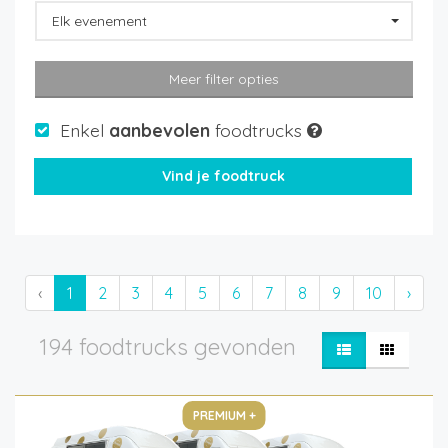
Elk evenement
Meer filter opties
Enkel
aanbevolen
foodtrucks
‹
1
2
3
4
5
6
7
8
9
10
›
194 foodtrucks gevonden
PREMIUM +