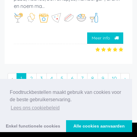
en noem ma...
Meer info
‹
1
2
3
4
5
6
7
8
9
10
›
Foodtruckbestellen maakt gebruik van cookies voor
194 foodtrucks gevonden
de beste gebruikerservaring.
Lees ons cookiebeleid
Enkel functionele cookies
Alle cookies aanvaarden