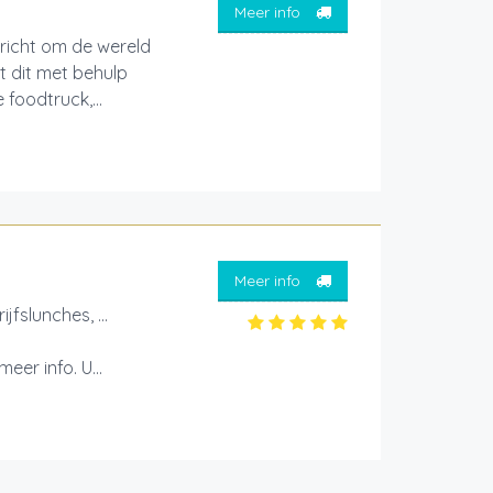
Meer info
ericht om de wereld
t dit met behulp
foodtruck,...
Meer info
jfslunches, ...
er info. U...