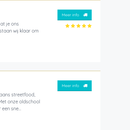
Meer info
at je ons
 staan wij klaar om
Meer info
aans streetfood,
 Met onze oldschool
een sne...