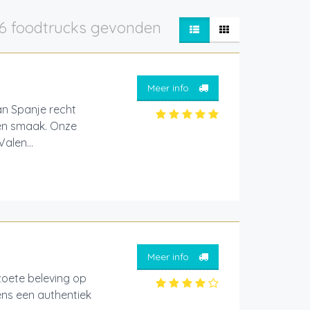
6 foodtrucks gevonden
Meer info
an Spanje recht
 en smaak. Onze
alen...
Meer info
ete beleving op
ens een authentiek