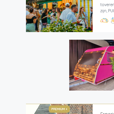
tovere
zijn, P
PREMIUM +