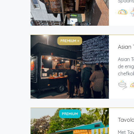
Spaans 
PREMIUM +
Asian 
Asian T
de enig
chefkok
PREMIUM
Tavol
Met Tav