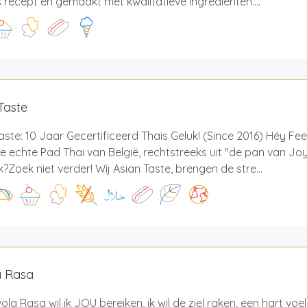
recept en gemaakt met kwalitatieve ingrediënten....
Taste
aste: 10 Jaar Gecertificeerd Thais Geluk! (Since 2016) Héy Fe
e echte Pad Thai van België, rechtstreeks uit "de pan van Jo
?Zoek niet verder! Wij Asian Taste, brengen de stre...
a Rasa
ola Rasa wil ik JOU bereiken, ik wil de ziel raken, een hart voe