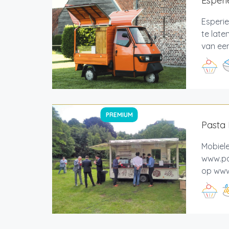
Esperi
Esperie
te late
van een
PREMIUM
Pasta 
Mobiele
www.pas
op www.