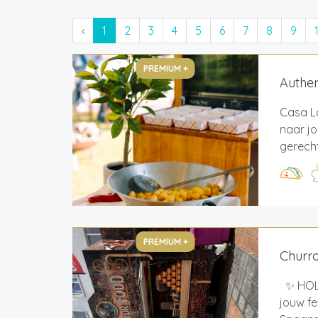
‹
1
2
3
4
5
6
7
8
9
PREMIUM +
Authen
Casa L
naar j
gerecht
PREMIUM +
Churr
✨ HOLA
jouw fe