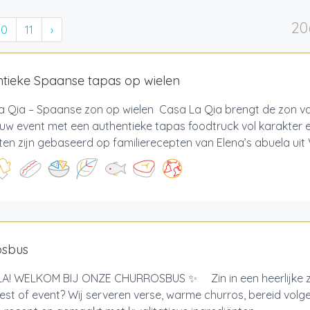
20
10
11
›
tieke Spaanse tapas op wielen
a Qia – Spaanse zon op wielen Casa La Qia brengt de zon v
ouw event met een authentieke tapas foodtruck vol karakter
en zijn gebaseerd op familierecepten van Elena’s abuela uit V
osbus
! WELKOM BIJ ONZE CHURROSBUS ✨ Zin in een heerlijke zo
est of event? Wij serveren verse, warme churros, bereid volg