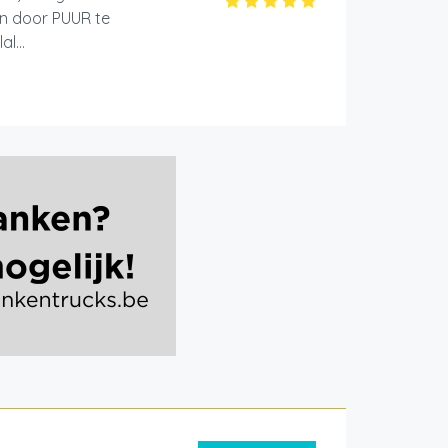
on door PUUR te
l...