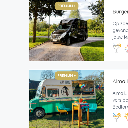
PREMIUM +
Burger
Op zoek
gevonde
jouw fe
PREMIUM +
Alma L
Alma Li
vers be
Bedford