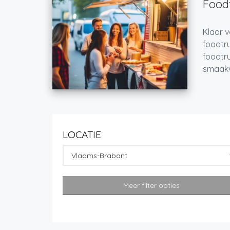
Foodt
Klaar v
foodtru
foodtru
smaakvo
LOCATIE
Vlaams-Brabant
Meer filter opties