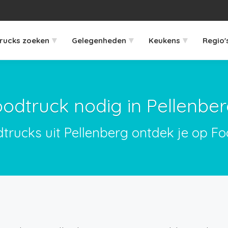
▾
▾
▾
rucks zoeken
Gelegenheden
Keukens
Regio'
odtruck nodig in Pellenbe
dtrucks uit Pellenberg ontdek je op Fo