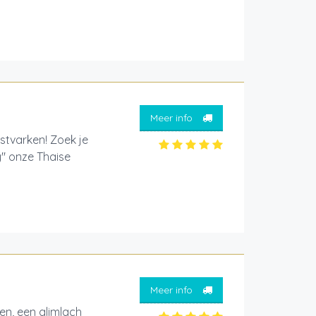
Meer info
estvarken! Zoek je
y" onze Thaise
Meer info
len, een glimlach