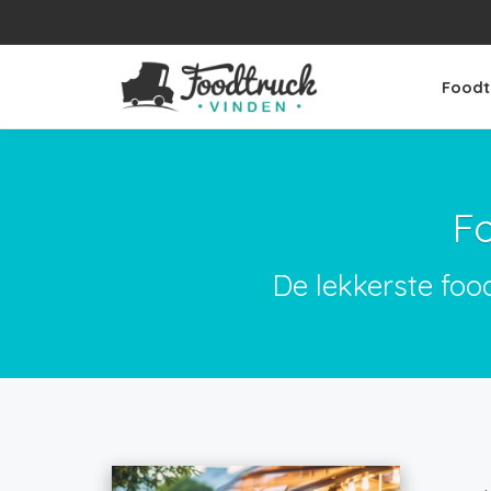
Foodt
Fo
De lekkerste foo