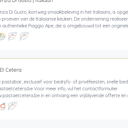
enza Di Gusto | Italiaan
nza Di Gusto, kortweg smaakbeleving in het Italiaans, is opg
n proeven van de Italiaanse keuken. De onderneming realiseer
 authentieke Piaggio Ape, die is omgebouwd tot een originele 
Et Cetera
 pastabar, exclusief voor bedrijfs- of privéfeesten, snelle bedri
taetcetera.be Voor meer info, vul het contactformulier
pastaetcetera.be in en ontvang een vrijblijvende offerte en me