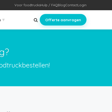
Voor foodtrucks
Hulp / FAQ
Blog
Contact
Login
▾
s
Offerte aanvragen
rg?
odtruckbestellen!