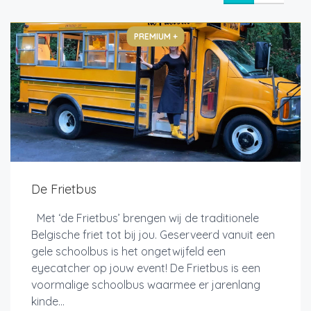
PREMIUM +
De Frietbus
Met ‘de Frietbus’ brengen wij de traditionele
Belgische friet tot bij jou. Geserveerd vanuit een
gele schoolbus is het ongetwijfeld een
eyecatcher op jouw event! De Frietbus is een
voormalige schoolbus waarmee er jarenlang
kinde...