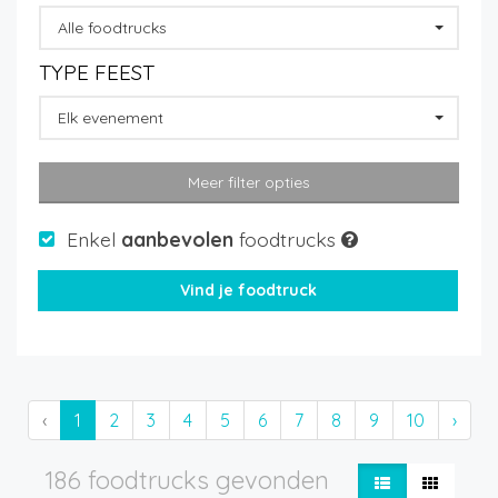
Alle foodtrucks
TYPE FEEST
Elk evenement
Meer filter opties
Enkel
aanbevolen
foodtrucks
‹
1
2
3
4
5
6
7
8
9
10
›
186 foodtrucks gevonden