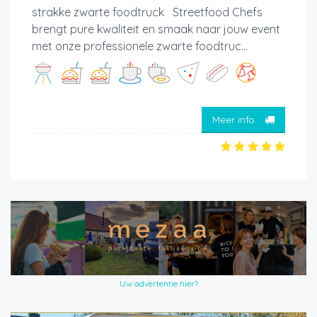
strakke zwarte foodtruck Streetfood Chefs
brengt pure kwaliteit en smaak naar jouw event
met onze professionele zwarte foodtruc...
Meer info
Uw advertentie hier?