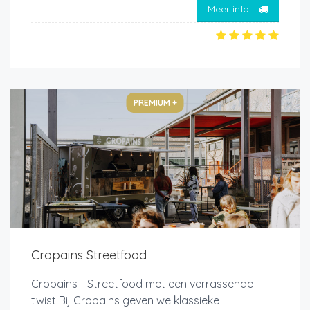
Meer info
PREMIUM +
Cropains Streetfood
Cropains - Streetfood met een verrassende
twist Bij Cropains geven we klassieke