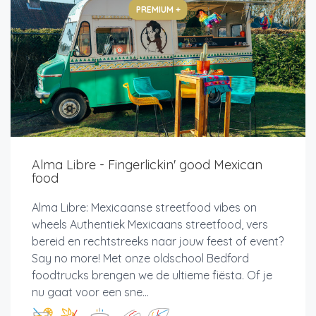
PREMIUM +
Alma Libre - Fingerlickin' good Mexican
food
Alma Libre: Mexicaanse streetfood vibes on
wheels Authentiek Mexicaans streetfood, vers
bereid en rechtstreeks naar jouw feest of event?
Say no more! Met onze oldschool Bedford
foodtrucks brengen we de ultieme fiësta. Of je
nu gaat voor een sne...