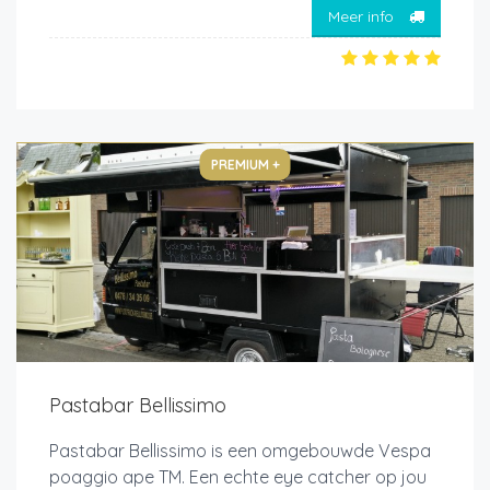
Meer info
PREMIUM +
Pastabar Bellissimo
Pastabar Bellissimo is een omgebouwde Vespa
poaggio ape TM. Een echte eye catcher op jou