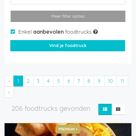
Meer filter opties
Enkel
aanbevolen
foodtrucks
‹
1
2
3
4
5
6
7
8
9
10
11
›
206 foodtrucks gevonden
PREMIUM +