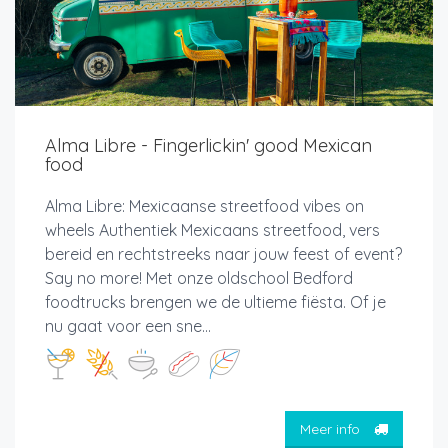
Alma Libre - Fingerlickin' good Mexican
food
Alma Libre: Mexicaanse streetfood vibes on
wheels Authentiek Mexicaans streetfood, vers
bereid en rechtstreeks naar jouw feest of event?
Say no more! Met onze oldschool Bedford
foodtrucks brengen we de ultieme fiësta. Of je
nu gaat voor een sne...
Meer info