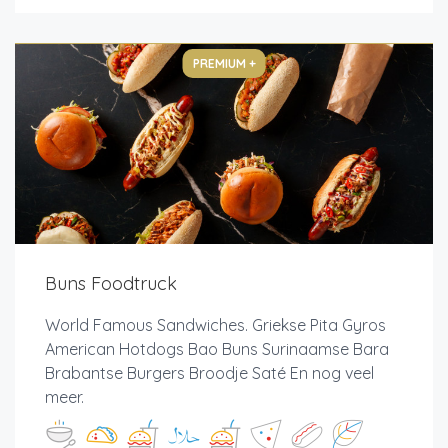
PREMIUM +
Buns Foodtruck
World Famous Sandwiches. Griekse Pita Gyros
American Hotdogs Bao Buns Surinaamse Bara
Brabantse Burgers Broodje Saté En nog veel
meer.