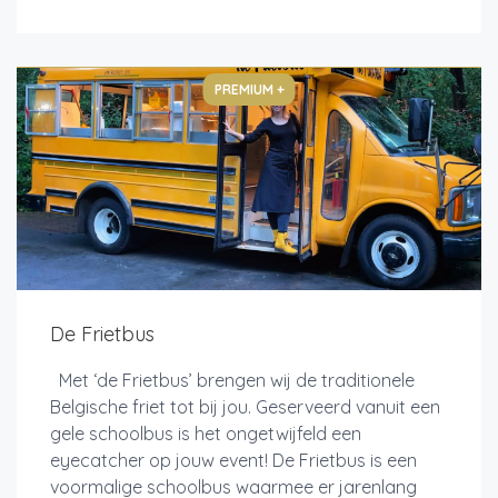
PREMIUM +
De Frietbus
Met ‘de Frietbus’ brengen wij de traditionele
Belgische friet tot bij jou. Geserveerd vanuit een
gele schoolbus is het ongetwijfeld een
eyecatcher op jouw event! De Frietbus is een
voormalige schoolbus waarmee er jarenlang