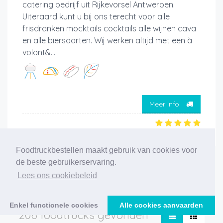
catering bedrijf uit Rijkevorsel Antwerpen.
Uiteraard kunt u bij ons terecht voor alle
frisdranken mocktails cocktails alle wijnen cava
en alle biersoorten. Wij werken altijd met een à
volont&...
Meer info
Foodtruckbestellen maakt gebruik van cookies voor
de beste gebruikerservaring.
‹
1
2
3
4
5
6
7
8
9
10
11
Lees ons cookiebeleid
›
Enkel functionele cookies
Alle cookies aanvaarden
206 foodtrucks gevonden