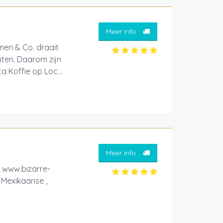
Meer info
men & Co. draait
ten. Daarom zijn
 Koffie op Loc...
Meer info
www.bizarre-
 Mexikaanse ,