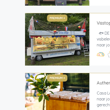
PREMIUM +
Vissto
🐟 DE 
visbele
naar jo
PREMIUM +
Authen
Casa L
naar j
gerecht