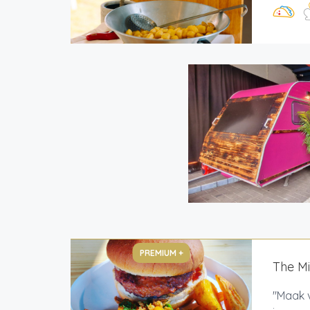
PREMIUM +
The M
"Maak v