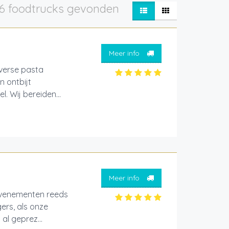
6 foodtrucks gevonden
Meer info
 verse pasta
n ontbijt
. Wij bereiden...
Meer info
evenementen reeds
ers, als onze
al geprez...