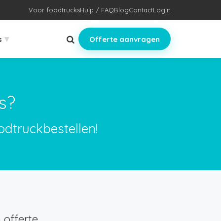
Voor foodtrucks
Hulp / FAQ
Blog
Contact
Login
▾
s
Offerte aanvragen
s?
odtruckbestellen!
 offerte.