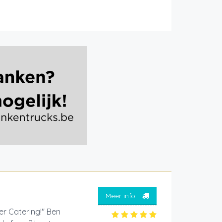
Meer info
er Catering!" Ben