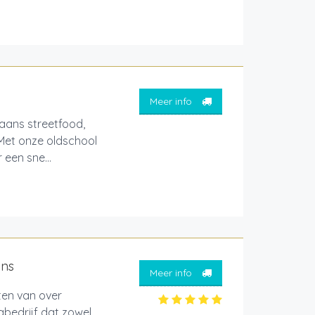
Meer info
aans streetfood,
 Met onze oldschool
een sne...
ans
Meer info
ten van over
gbedrijf dat zowel