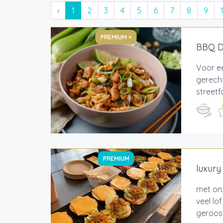
‹
1
2
3
4
5
6
7
8
9
PREMIUM +
BBQ De
Voor ee
gerecht
streetf
PREMIUM
luxur
met on
veel l
geroost