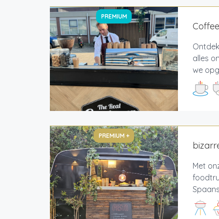
PREMIUM
Coffe
Ontdek 
alles 
we opge
PREMIUM +
bizarr
Met on
foodtr
Spaans