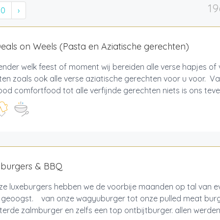
19
10
›
als on Weels (Pasta en Aziatische gerechten)
nder welk feest of moment wij bereiden alle verse hapjes of
en zoals ook alle verse aziatische gerechten voor u voor. Va
ood comfortfood tot alle verfijnde gerechten niets is ons teveel
y burgers & BBQ
ze luxeburgers hebben we de voorbije maanden op tal van 
of geoogst. van onze wagyuburger tot onze pulled meat burg
erde zalmburger en zelfs een top ontbijtburger. allen werden 