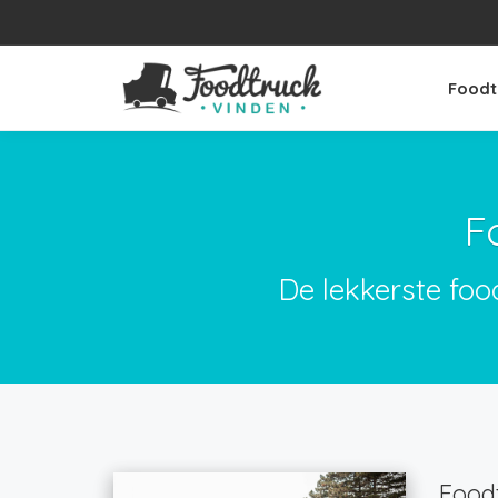
Foodt
F
De lekkerste foo
Foodt