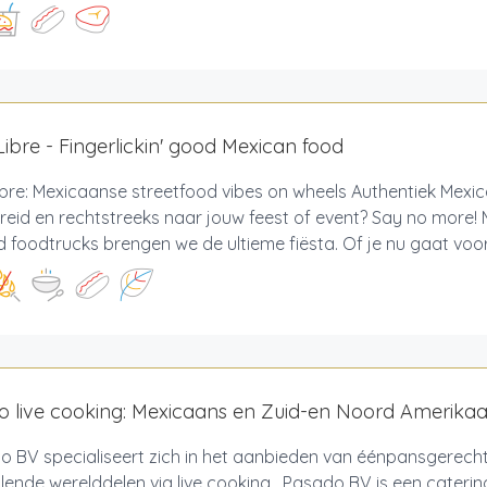
ibre - Fingerlickin' good Mexican food
bre: Mexicaanse streetfood vibes on wheels Authentiek Mexic
reid en rechtstreeks naar jouw feest of event? Say no more!
 foodtrucks brengen we de ultieme fiësta. Of je nu gaat voor 
 live cooking: Mexicaans en Zuid-en Noord Amerika
 BV specialiseert zich in het aanbieden van éénpansgerech
llende werelddelen via live cooking. Pasado BV is een caterin