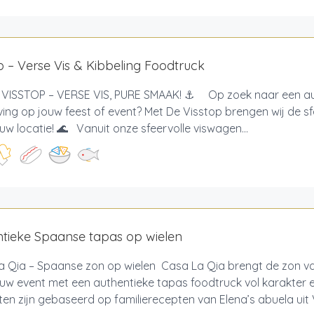
p – Verse Vis & Kibbeling Foodtruck
VISSTOP – VERSE VIS, PURE SMAAK! ⚓ Op zoek naar een au
ving op jouw feest of event? Met De Visstop brengen wij de s
uw locatie! 🌊 Vanuit onze sfeervolle viswagen...
tieke Spaanse tapas op wielen
a Qia – Spaanse zon op wielen Casa La Qia brengt de zon v
ouw event met een authentieke tapas foodtruck vol karakter
en zijn gebaseerd op familierecepten van Elena’s abuela uit V