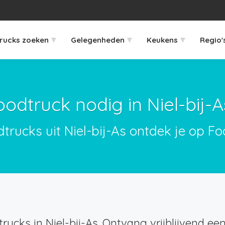
▾
▾
▾
rucks zoeken
Gelegenheden
Keukens
Regio'
oodtruck nodig in Niel-bij-A
dtrucks uit Niel-bij-As ontdek je op Fo
rucks in Niel-bij-As. Ontvang vrijblijvend een