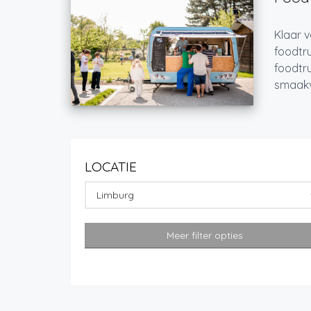
Klaar v
foodtru
foodtru
smaakvo
LOCATIE
Limburg
Meer filter opties