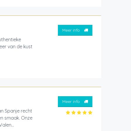
Meer info
thentieke
feer van de kust
Meer info
an Spanje recht
 en smaak. Onze
alen...