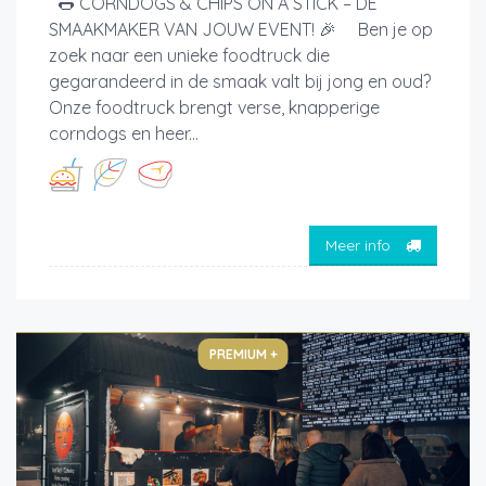
🌭 CORNDOGS & CHIPS ON A STICK – DE
SMAAKMAKER VAN JOUW EVENT! 🎉 Ben je op
zoek naar een unieke foodtruck die
gegarandeerd in de smaak valt bij jong en oud?
Onze foodtruck brengt verse, knapperige
corndogs en heer...
Meer info
PREMIUM +