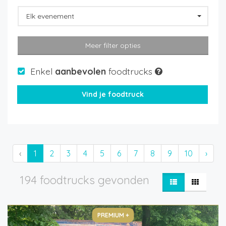
Elk evenement
Meer filter opties
Enkel
aanbevolen
foodtrucks
‹
1
2
3
4
5
6
7
8
9
10
›
194 foodtrucks gevonden
PREMIUM +