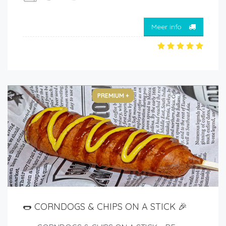
Meer info
PREMIUM +
🌭 CORNDOGS & CHIPS ON A STICK 🎉