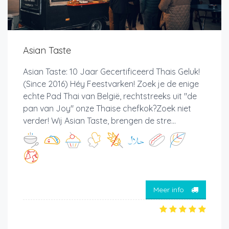
Asian Taste
Asian Taste: 10 Jaar Gecertificeerd Thais Geluk!
(Since 2016) Héy Feestvarken! Zoek je de enige
echte Pad Thai van België, rechtstreeks uit "de
pan van Joy" onze Thaise chefkok?Zoek niet
verder! Wij Asian Taste, brengen de stre...
Meer info