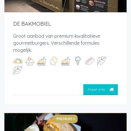
DE BAKMOBIEL
Groot aanbod van premium kwalitatieve
gourmetburgers. Verschillende formules
mogelijk.
Meer info
PREMIUM +