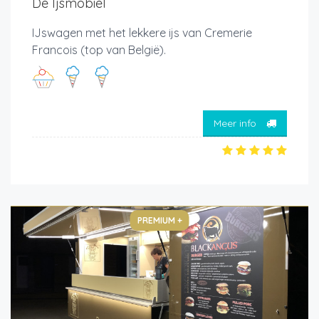
De Ijsmobiel
IJswagen met het lekkere ijs van Cremerie
Francois (top van België).
Meer info
PREMIUM +