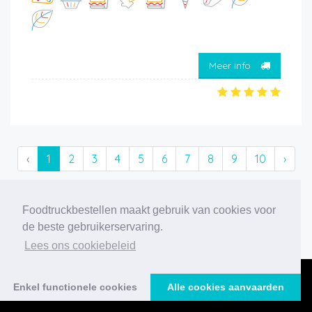
Meer info
‹
1
2
3
4
5
6
7
8
9
10
›
194 foodtrucks gevonden
Foodtruckbestellen maakt gebruik van cookies voor
de beste gebruikerservaring.
Lees ons cookiebeleid
Enkel functionele cookies
Alle cookies aanvaarden