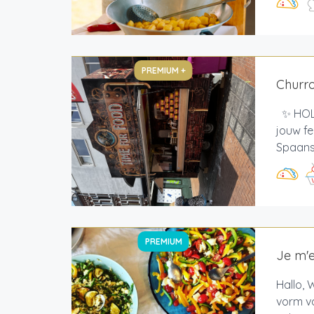
PREMIUM +
Churr
✨ HOLA
jouw fe
Spaans 
PREMIUM
Je m'e
Hallo, 
vorm va