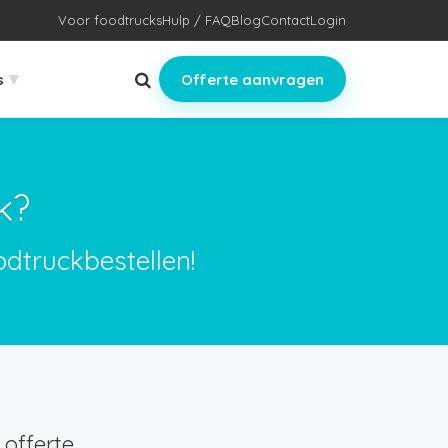
Voor foodtrucks
Hulp / FAQ
Blog
Contact
Login
▾
s
Offerte aanvragen
k?
odtruckbestellen!
offerte.