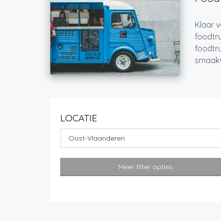
Klaar v
foodtru
foodtru
smaakvo
LOCATIE
Oost-Vlaanderen
Meer filter opties