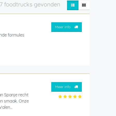
7 foodtrucks gevonden
Meer info
nde formules
Meer info
an Spanje recht
 en smaak. Onze
alen...