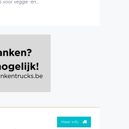
voor veggie -en...
Meer info