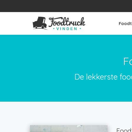
Foodt
F
De lekkerste foo
Foodt