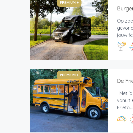
PREMIUM +
Burger
Op zoek
gevonde
jouw fe
PREMIUM +
De Fri
Met ‘de
vanuit 
Frietbu