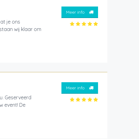
Meer info
at je ons
 staan wij klaar om
Meer info
jou. Geserveerd
w event! De