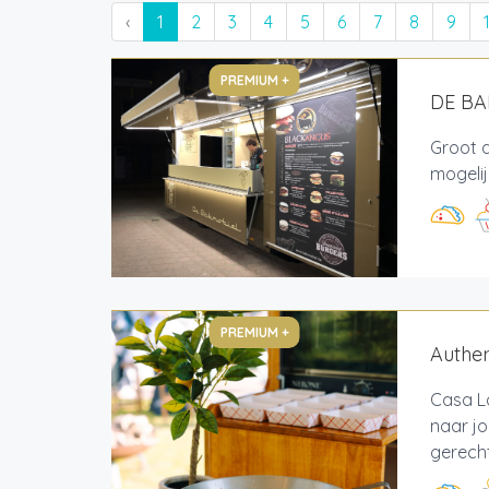
‹
1
2
3
4
5
6
7
8
9
PREMIUM +
DE B
Groot 
mogeli
PREMIUM +
Authen
Casa L
naar j
gerecht