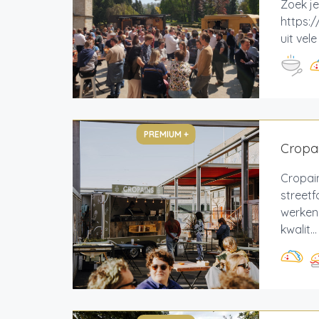
Zoek je
https:/
uit vel
PREMIUM +
Cropai
Cropain
streetf
werken
kwalit...