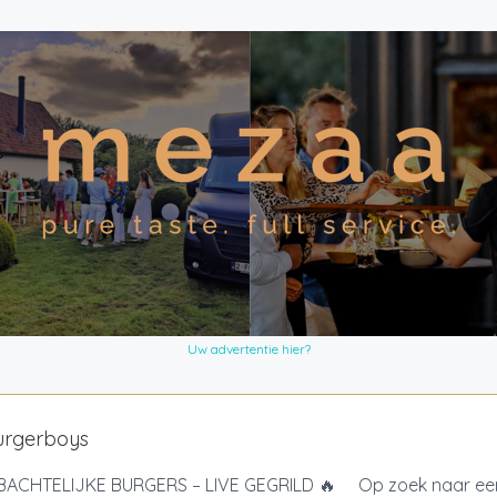
Uw advertentie hier?
urgerboys
ACHTELIJKE BURGERS – LIVE GEGRILD 🔥 Op zoek naar een