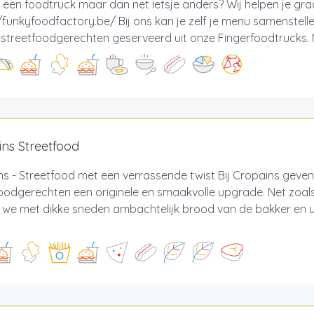
 een foodtruck maar dan net ietsje anders? Wij helpen je gr
/funkyfoodfactory.be/ Bij ons kan je zelf je menu samenstell
e streetfoodgerechten geserveerd uit onze Fingerfoodtrucks. M
ns Streetfood
s - Streetfood met een verrassende twist Bij Cropains geven
oodgerechten een originele en smaakvolle upgrade. Net zoals
 we met dikke sneden ambachtelijk brood van de bakker en u