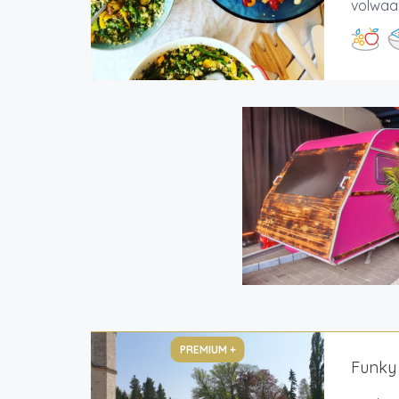
volwaa
PREMIUM +
Funky