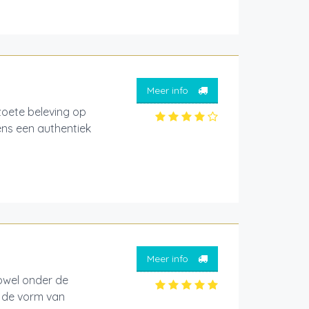
Meer info
ete beleving op
ens een authentiek
Meer info
zowel onder de
r de vorm van