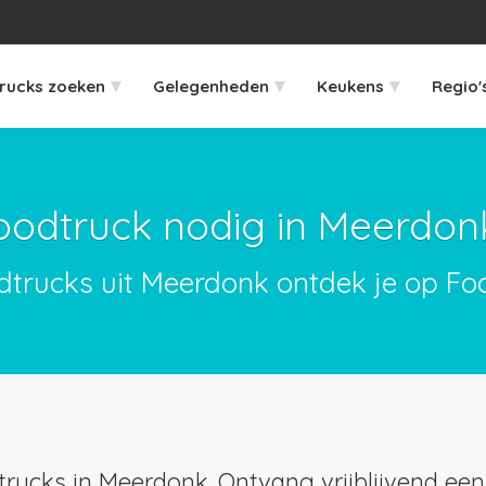
▾
▾
▾
rucks zoeken
Gelegenheden
Keukens
Regio'
oodtruck nodig in Meerdon
dtrucks uit Meerdonk ontdek je op Fo
rucks in Meerdonk. Ontvang vrijblijvend een 