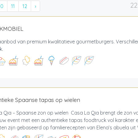
22
10
11
12
›
AKMOBIEL
aanbod van premium kwalitatieve gourmetburgers. Verschille
jk.
tieke Spaanse tapas op wielen
a Qia – Spaanse zon op wielen Casa La Qia brengt de zon v
ouw event met een authentieke tapas foodtruck vol karakter
en zijn gebaseerd op familierecepten van Elena’s abuela uit V