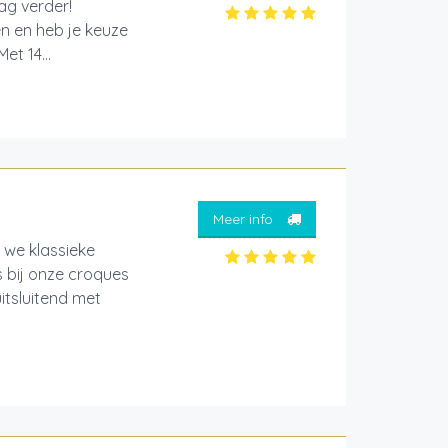
aag verder!
en en heb je keuze
et 14...
Meer info
 we klassieke
 bij onze croques
itsluitend met