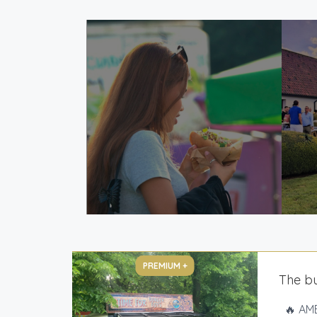
PREMIUM +
The b
🔥 AMB