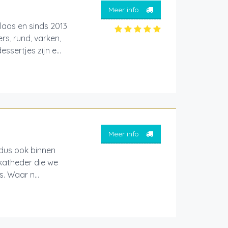
Meer info
laas en sinds 2013
s, rund, varken,
sertjes zijn e...
Meer info
 dus ook binnen
 katheder die we
. Waar n...