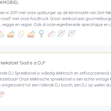
AKMOBIEL
n in 2011 met onze spitburger op de kerstmarkt van Sint-Nik
e road" met onze foodtruck. Groot aanbod aan gourmetburger
p, veggie en vegan. Ook al onze eigenbereide aperohapje en des
eekstoel 'God is a DJ!'
ende DJ Spreekstoel is volledig elektrisch én zelfvoorzienend,
inzetbaar! Onze elektrische spreekstoel is een echte vintage
omgetoverd tot een rollende DJ booth, een DJ op wielen dus