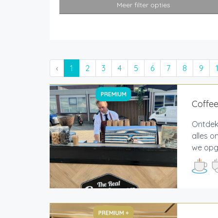
Meer filter opties
‹
1
2
3
4
5
6
7
8
9
PREMIUM
Coffe
Ontdek 
alles 
we opge
PREMIUM +