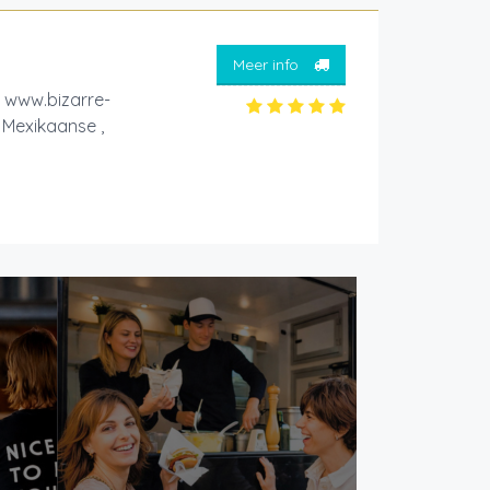
Meer info
www.bizarre-
 Mexikaanse ,