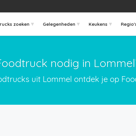
▾
▾
▾
rucks zoeken
Gelegenheden
Keukens
Regio'
Foodtruck nodig in Lommel
odtrucks uit Lommel ontdek je op Foo