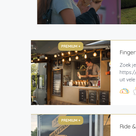
PREMIUM +
Finger
Zoek je
https:/
uit vel
PREMIUM +
Ride &