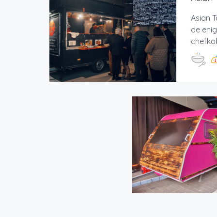
Asian T
de enig
chefkok