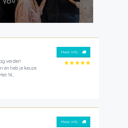
Meer info
aag verder!
en en heb je keuze
et 14...
Meer info