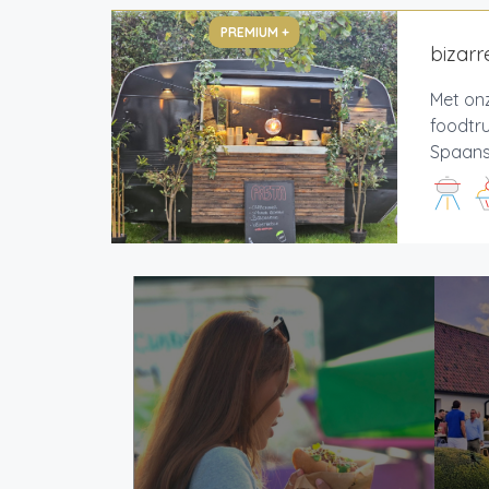
PREMIUM +
bizarr
Met on
foodtr
Spaans