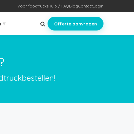
Voor foodtrucks
Hulp / FAQ
Blog
Contact
Login
▾
s
Offerte aanvragen
?
dtruckbestellen!