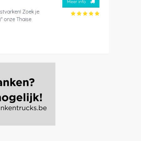
Meer info
estvarken! Zoek je
y" onze Thaise