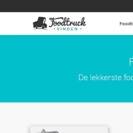
Foodt
De lekkerste fo