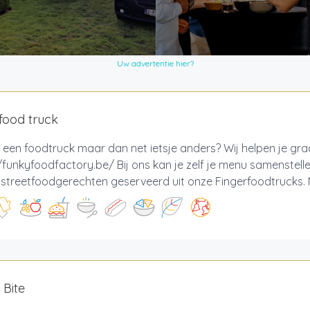
Uw advertentie hier?
food truck
 een foodtruck maar dan net ietsje anders? Wij helpen je gr
/funkyfoodfactory.be/ Bij ons kan je zelf je menu samenstell
e streetfoodgerechten geserveerd uit onze Fingerfoodtrucks. M
 Bite