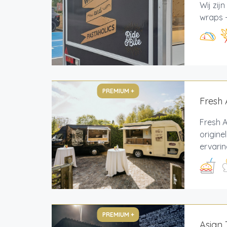
Wij zij
wraps -
PREMIUM +
Fresh 
Fresh A
origine
ervarin
PREMIUM +
Asian 