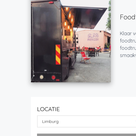
Foodt
Klaar v
foodtru
foodtru
smaakvo
LOCATIE
Limburg