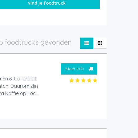
6 foodtrucks gevonden
Meer info
men & Co. draait
ten. Daarom zijn
 Koffie op Loc...