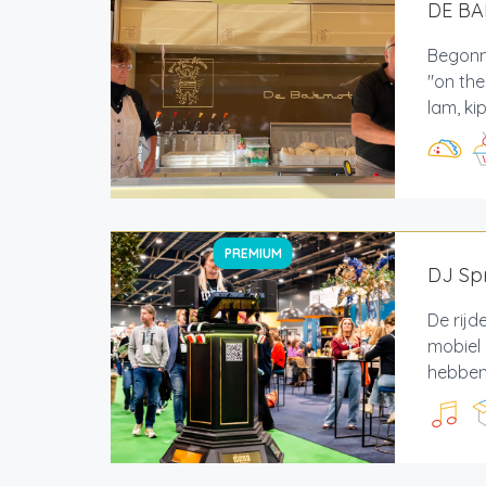
DE B
Begonne
"on th
lam, ki
PREMIUM
DJ Spr
De rijd
mobiel 
hebben 