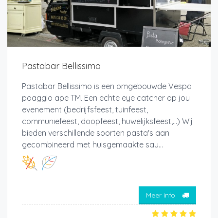
Pastabar Bellissimo
Pastabar Bellissimo is een omgebouwde Vespa
poaggio ape TM. Een echte eye catcher op jou
evenement (bedrijfsfeest, tuinfeest,
communiefeest, doopfeest, huwelijksfeest,...) Wij
bieden verschillende soorten pasta's aan
gecombineerd met huisgemaakte sau...
Meer info