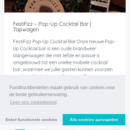
FestiFizz – Pop-Up Cocktail Bar |
Tapwagen
FestiFizz Pop-Up Cocktail Bar:Onze nieuwe Pop-
Up Cocktail bar is een oude brandweer
slangenwagen die met liefde en passie is
omgebouwd tot een unieke mobiele cocktail
bar, waarmee we jullie gasten kunnen voorzien
van heerlijke Italiaanse Prosecco Fri...
Foodtruckbestellen maakt gebruik van cookies voor
de beste gebruikerservaring.
Lees ons cookiebeleid
Meer info
Enkel functionele cookies
Alle cookies aanvaarden