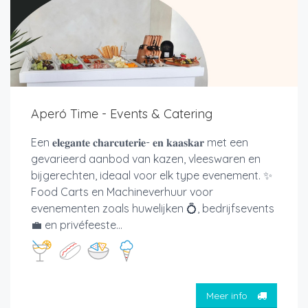
Aperó Time - Events & Catering
Een 𝐞𝐥𝐞𝐠𝐚𝐧𝐭𝐞 𝐜𝐡𝐚𝐫𝐜𝐮𝐭𝐞𝐫𝐢𝐞- 𝐞𝐧 𝐤𝐚𝐚𝐬𝐤𝐚𝐫 met een
gevarieerd aanbod van kazen, vleeswaren en
bijgerechten, ideaal voor elk type evenement. ✨
Food Carts en Machineverhuur voor
evenementen zoals huwelijken 💍, bedrijfsevents
💼 en privéfeeste...
Meer info