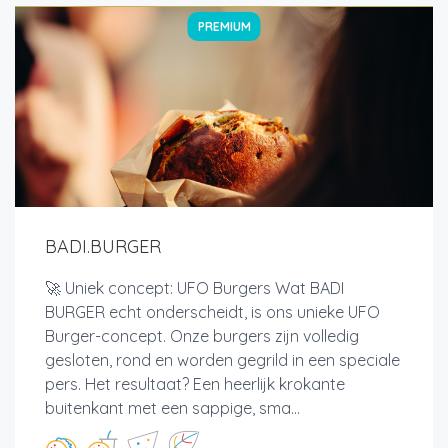
PREMIUM
BADI.BURGER
🚀 Uniek concept: UFO Burgers Wat BADI
BURGER echt onderscheidt, is ons unieke UFO
Burger-concept. Onze burgers zijn volledig
gesloten, rond en worden gegrild in een speciale
pers. Het resultaat? Een heerlijk krokante
buitenkant met een sappige, sma...