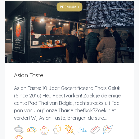
PREMIUM +
Asian Taste
Asian Taste: 10 Jaar Gecertificeerd Thais Geluk!
(Since 2016) Héy Feestvarken! Zoek je de enige
echte Pad Thai van België, rechtstreeks uit "de
pan van Joy" onze Thaise chefkok?Zoek niet
verder! Wij Asian Taste, brengen de stre...