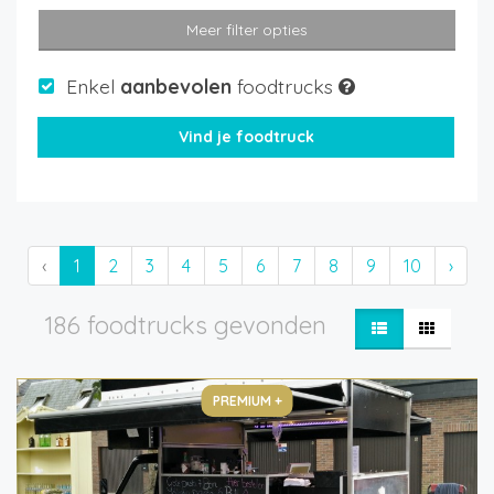
Meer filter opties
Enkel
aanbevolen
foodtrucks
‹
1
2
3
4
5
6
7
8
9
10
›
186 foodtrucks gevonden
PREMIUM +