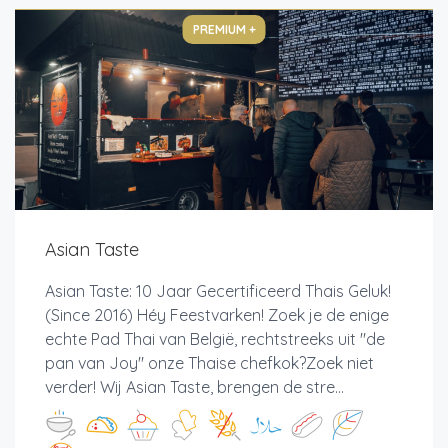
PREMIUM +
Asian Taste
Asian Taste: 10 Jaar Gecertificeerd Thais Geluk!
(Since 2016) Héy Feestvarken! Zoek je de enige
echte Pad Thai van België, rechtstreeks uit "de
pan van Joy" onze Thaise chefkok?Zoek niet
verder! Wij Asian Taste, brengen de stre...