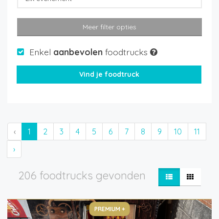
Meer filter opties
Enkel
aanbevolen
foodtrucks
‹
1
2
3
4
5
6
7
8
9
10
11
›
206 foodtrucks gevonden
PREMIUM +