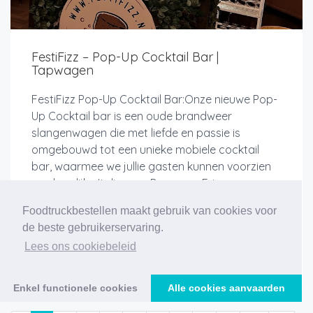
FestiFizz – Pop-Up Cocktail Bar |
Tapwagen
FestiFizz Pop-Up Cocktail Bar:Onze nieuwe Pop-
Up Cocktail bar is een oude brandweer
slangenwagen die met liefde en passie is
omgebouwd tot een unieke mobiele cocktail
bar, waarmee we jullie gasten kunnen voorzien
van heerlijke Italiaanse Prosecco Fri...
Foodtruckbestellen maakt gebruik van cookies voor
de beste gebruikerservaring.
Lees ons cookiebeleid
Meer info
Enkel functionele cookies
Alle cookies aanvaarden