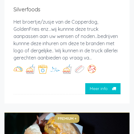
Silverfoods
Het broertje/zusje van de Copperdog,
GoldenFries enz...wij kunnne deze truck
aanpassen aan uw wensen of noden...bedrijven
kunnne deze inhuren om deze te branden met
logo of dergelijke.. Wij kunnen in de truck allerlei
gerechten aanbieden op vraag va...
Meer info
PREMIUM +