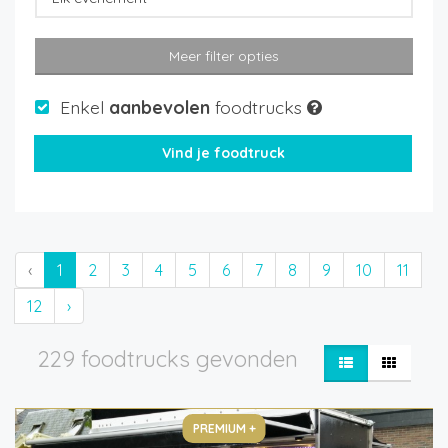
Meer filter opties
Enkel
aanbevolen
foodtrucks
‹
1
2
3
4
5
6
7
8
9
10
11
12
›
229 foodtrucks gevonden
PREMIUM +