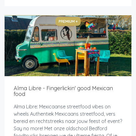
PREMIUM +
Alma Libre - Fingerlickin' good Mexican
food
Alma Libre: Mexicaanse streetfood vibes on
wheels Authentiek Mexicaans streetfood, vers
bereid en rechtstreeks naar jouw feest of event?
Say no more! Met onze oldschool Bedford
foodtrucks brengen we de ultieme fiësta. Of je