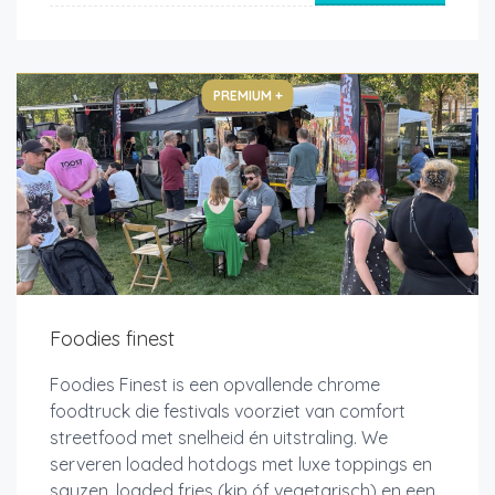
PREMIUM +
Foodies finest
Foodies Finest is een opvallende chrome
foodtruck die festivals voorziet van comfort
streetfood met snelheid én uitstraling. We
serveren loaded hotdogs met luxe toppings en
sauzen, loaded fries (kip óf vegetarisch) en een