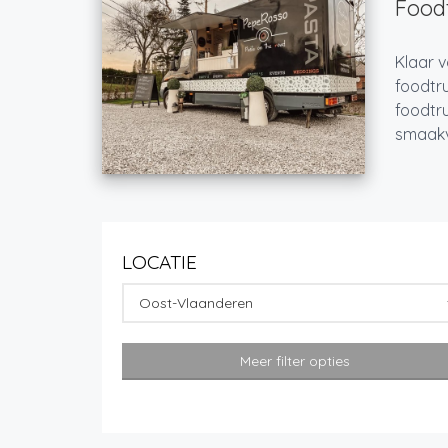
Foodt
Klaar v
foodtru
foodtru
smaakvo
LOCATIE
Oost-Vlaanderen
Meer filter opties