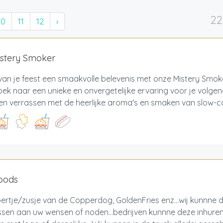
22
10
11
12
›
istery Smoker
an je feest een smaakvolle belevenis met onze Mistery Smok
oek naar een unieke en onvergetelijke ervaring voor je volge
en verrassen met de heerlijke aroma's en smaken van slow-c
foods
ertje/zusje van de Copperdog, GoldenFries enz...wij kunnne 
sen aan uw wensen of noden...bedrijven kunnne deze inhure