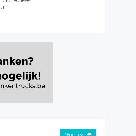
 tot creatieve
t...
Meer info