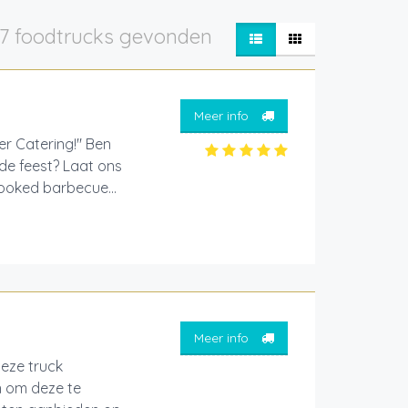
7 foodtrucks gevonden
Meer info
er Catering!" Ben
nde feest? Laat ons
ooked barbecue...
Meer info
deze truck
n om deze te