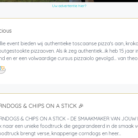
Uw advertentie hier?
cious
llie event bieden wij authentieke toscaanse pizza's aan, krok
utgestookte pizzaoven. Als ik zeg authentiek…ik heb 15 jaar 
 en er een volwaardige cursus pizzaiolo gevolgd… van theore
RNDOGS & CHIPS ON A STICK 🎉
NDOGS & CHIPS ON A STICK – DE SMAAKMAKER VAN JOUW 
 naar een unieke foodtruck die gegarandeerd in de smaak va
odtruck brengt verse, knapperige corndogs en heer...