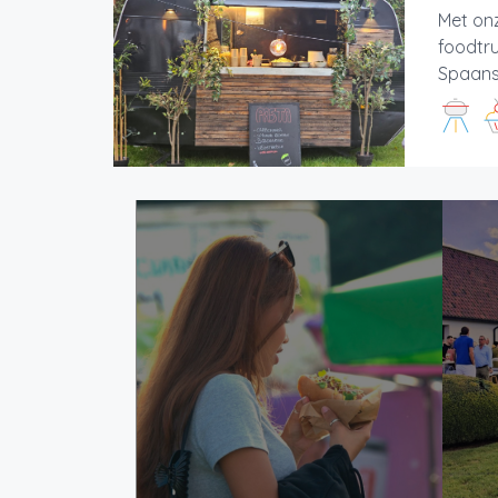
Met on
foodtr
Spaans