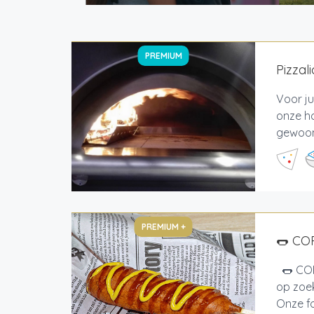
PREMIUM
Pizzali
Voor ju
onze ho
gewoond
PREMIUM +
🌭 CO
🌭 COR
op zoek
Onze fo