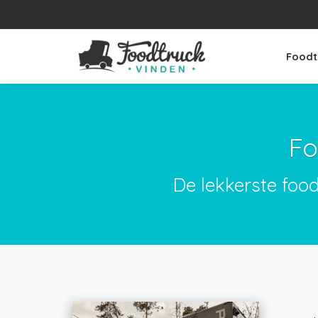
Foodt
Fo
De lekkerste foo