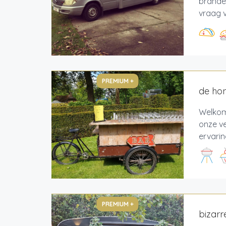
branden
vraag v
PREMIUM +
de hon
Welkom 
onze v
ervarin
PREMIUM +
bizarr