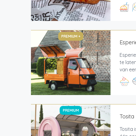
PREMIUM +
Esperi
Esperie
te late
van een
PREMIUM
Tosita
Tosita 