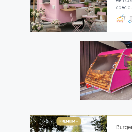
één con
special
PREMIUM +
Burger