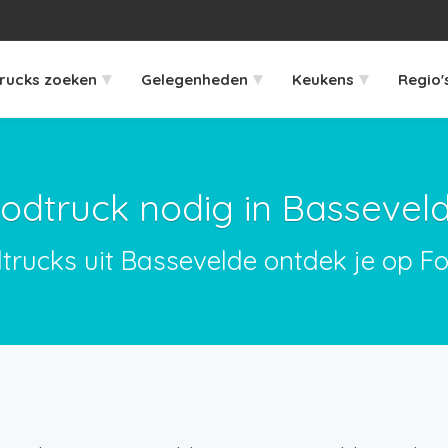
▾
▾
▾
rucks zoeken
Gelegenheden
Keukens
Regio'
odtruck nodig in Bassevel
dtrucks uit Bassevelde ontdek je op Fo