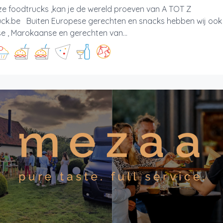
ze foodtrucks ,kan je de wereld proeven van A TOT Z 
uck.be Buiten Europese gerechten en snacks hebben wij ook
e , Marokaanse en gerechten van...