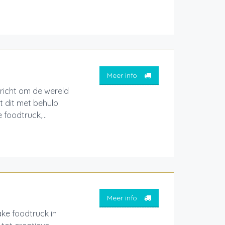
Meer info
ericht om de wereld
t dit met behulp
foodtruck,...
Meer info
ake foodtruck in