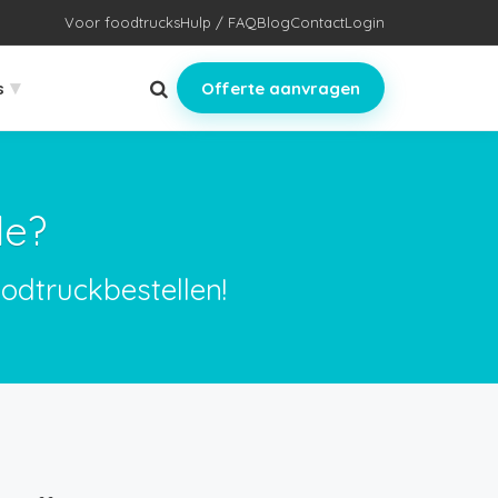
Voor foodtrucks
Hulp / FAQ
Blog
Contact
Login
▾
s
Offerte aanvragen
de?
odtruckbestellen!