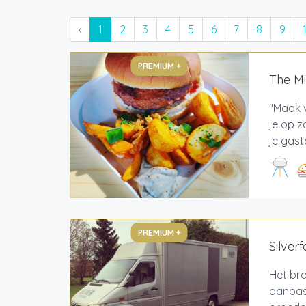
‹
1
2
3
4
5
6
7
8
9
PREMIUM +
The M
"Maak v
je op z
je gast
PREMIUM +
Silver
Het bro
aanpas