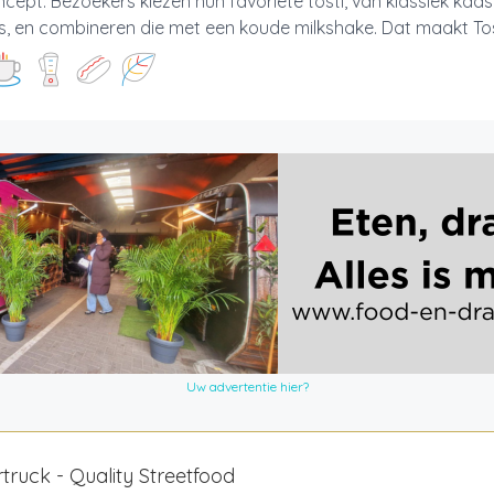
cept. Bezoekers kiezen hun favoriete tosti, van klassiek kaas
s, en combineren die met een koude milkshake. Dat maakt Tosi
Uw advertentie hier?
truck - Quality Streetfood