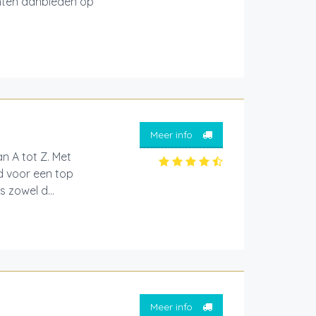
echten aanbieden op
Meer info
n A tot Z. Met
d voor een top
s zowel d...
Meer info