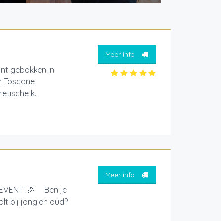
Meer info
ant gebakken in
in Toscane
tische k...
Meer info
EVENT! 🎉 Ben je
lt bij jong en oud?