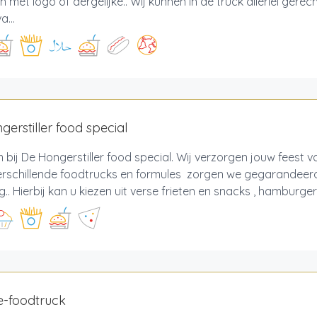
 met logo of dergelijke.. Wij kunnen in de truck allerlei ger
a...
gerstiller food special
bij De Hongerstiller food special. Wij verzorgen jouw feest va
erschillende foodtrucks en formules zorgen we gegarandeer
g.. Hierbij kan u kiezen uit verse frieten en snacks , hamburger
e-foodtruck