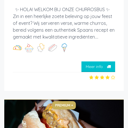
✨ HOLA! WELKOM BIJ ONZE CHURROSBUS ✨
Zin in een heerlijke zoete beleving op jouw feest
of event? Wij serveren verse, warme churros,
bereid volgens een authentiek Spaans recept en
gemaakt met kwalitatieve ingrediënten....
Meer info
PREMIUM +