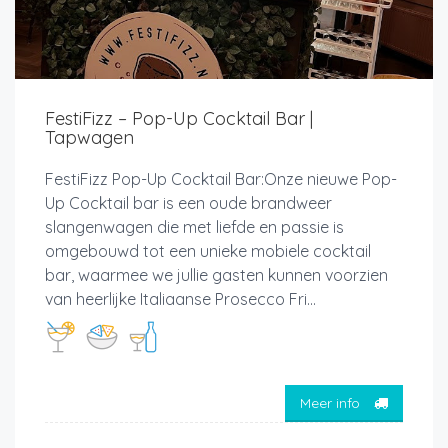
FestiFizz – Pop-Up Cocktail Bar |
Tapwagen
FestiFizz Pop-Up Cocktail Bar:Onze nieuwe Pop-
Up Cocktail bar is een oude brandweer
slangenwagen die met liefde en passie is
omgebouwd tot een unieke mobiele cocktail
bar, waarmee we jullie gasten kunnen voorzien
van heerlijke Italiaanse Prosecco Fri...
Meer info