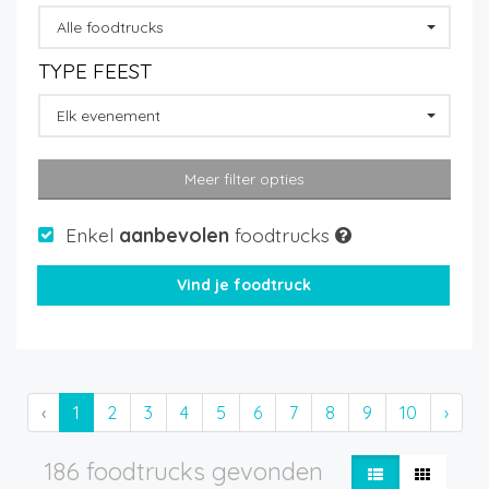
Alle foodtrucks
TYPE FEEST
Elk evenement
Meer filter opties
Enkel
aanbevolen
foodtrucks
‹
1
2
3
4
5
6
7
8
9
10
›
186 foodtrucks gevonden