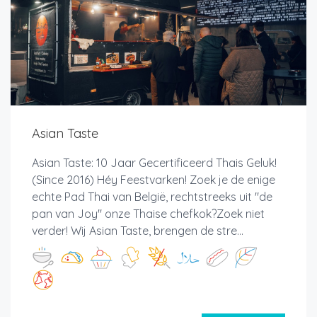
Asian Taste
Asian Taste: 10 Jaar Gecertificeerd Thais Geluk!
(Since 2016) Héy Feestvarken! Zoek je de enige
echte Pad Thai van België, rechtstreeks uit "de
pan van Joy" onze Thaise chefkok?Zoek niet
verder! Wij Asian Taste, brengen de stre...