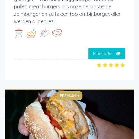
pulled meat burgers, als onze geroosterde
zalmburger en zelfs een top ontbijtburger. allen
werden al geprez...
Meer info
PREMIUM +