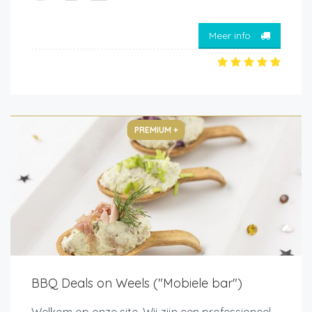
Meer info
PREMIUM +
BBQ Deals on Weels ("Mobiele bar")