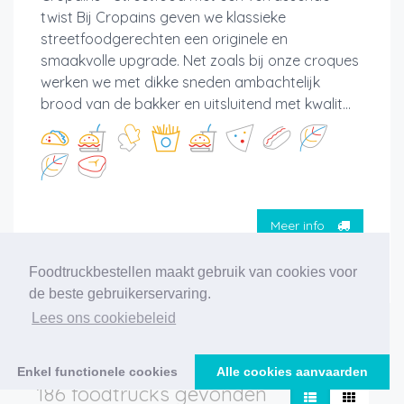
twist Bij Cropains geven we klassieke
streetfoodgerechten een originele en
smaakvolle upgrade. Net zoals bij onze croques
werken we met dikke sneden ambachtelijk
brood van de bakker en uitsluitend met kwalit...
Meer info
Foodtruckbestellen maakt gebruik van cookies voor
de beste gebruikerservaring.
Lees ons cookiebeleid
‹
1
2
3
4
5
6
7
8
9
10
›
Enkel functionele cookies
Alle cookies aanvaarden
186 foodtrucks gevonden