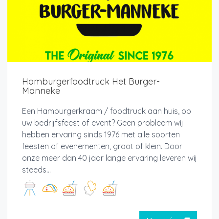
Hamburgerfoodtruck Het Burger-
Manneke
Een Hamburgerkraam / foodtruck aan huis, op
uw bedrijfsfeest of event? Geen probleem wij
hebben ervaring sinds 1976 met alle soorten
feesten of evenementen, groot of klein. Door
onze meer dan 40 jaar lange ervaring leveren wij
steeds...