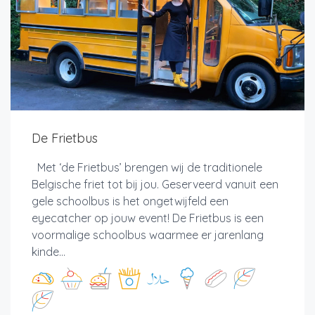
De Frietbus
Met ‘de Frietbus’ brengen wij de traditionele
Belgische friet tot bij jou. Geserveerd vanuit een
gele schoolbus is het ongetwijfeld een
eyecatcher op jouw event! De Frietbus is een
voormalige schoolbus waarmee er jarenlang
kinde...