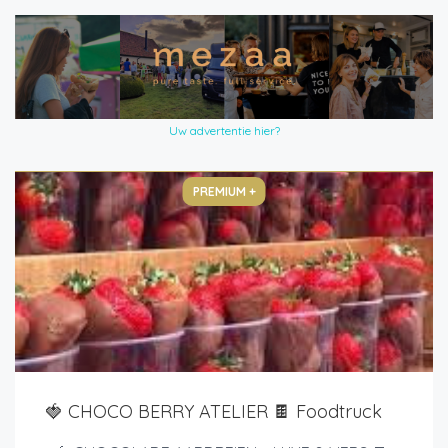
Uw advertentie hier?
PREMIUM +
🍓 CHOCO BERRY ATELIER 🍫 Foodtruck