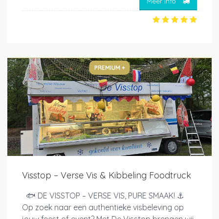
Meer info
PREMIUM +
Visstop – Verse Vis & Kibbeling Foodtruck
🐟 DE VISSTOP – VERSE VIS, PURE SMAAK! ⚓
Op zoek naar een authentieke visbeleving op
jouw feest of event? Met De Visstop brengen wij