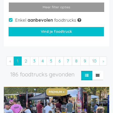
Meer filter opties
Enkel
aanbevolen
foodtrucks
‹
1
2
3
4
5
6
7
8
9
10
›
186 foodtrucks gevonden
PREMIUM +